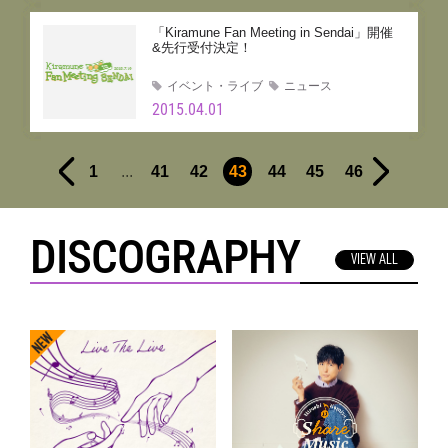
「Kiramune Fan Meeting in Sendai」開催
&先行受付決定！
イベント・ライブ
ニュース
2015.04.01
...
1
41
42
43
44
45
46
DISCOGRAPHY
VIEW ALL