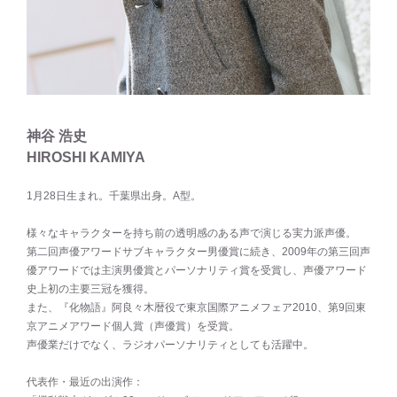
神谷 浩史
HIROSHI KAMIYA
1月28日生まれ。千葉県出身。A型。
様々なキャラクターを持ち前の透明感のある声で演じる実力派声優。
第二回声優アワードサブキャラクター男優賞に続き、2009年の第三回声
優アワードでは主演男優賞とパーソナリティ賞を受賞し、声優アワード
史上初の主要三冠を獲得。
また、『化物語』阿良々木暦役で東京国際アニメフェア2010、第9回東
京アニメアワード個人賞（声優賞）を受賞。
声優業だけでなく、ラジオパーソナリティとしても活躍中。
代表作・最近の出演作：