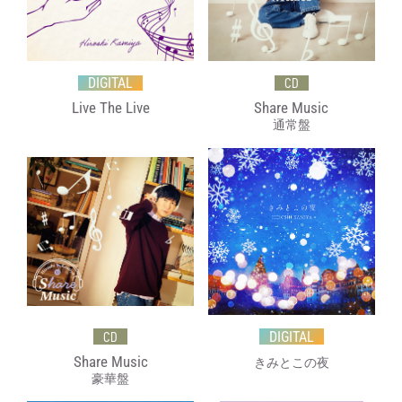
DIGITAL
CD
Live The Live
Share Music
通常盤
DIGITAL
CD
Share Music
きみとこの夜
豪華盤