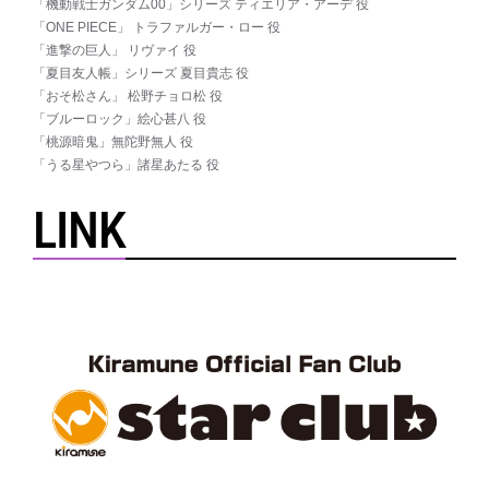
「機動戦士ガンダム00」シリーズ ティエリア・アーデ 役
「ONE PIECE」 トラファルガー・ロー 役
「進撃の巨人」 リヴァイ 役
「夏目友人帳」シリーズ 夏目貴志 役
「おそ松さん」 松野チョロ松 役
「ブルーロック」絵心甚八 役
「桃源暗鬼」無陀野無人 役
「うる星やつら」諸星あたる 役
LINK