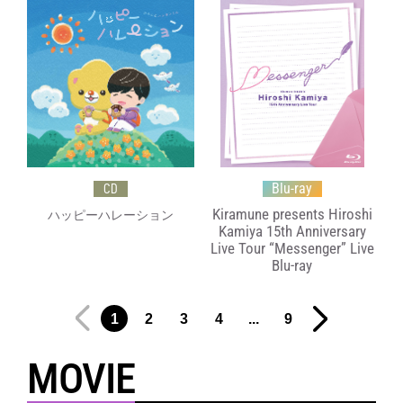
Blu-ray
CD
Kiramune presents Hiroshi
ハッピーハレーション
Kamiya 15th Anniversary
Live Tour “Messenger” Live
Blu-ray
1
2
3
4
...
9
MOVIE