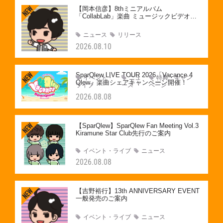
【岡本信彦】8thミニアルバム
「CollabLab」楽曲 ミュージックビデオの
エキストラをStar Club会員の皆様から募
集！
ニュース
リリース
2026.08.10
SparQlew LIVE TOUR 2026「Vacance 4
イベント・
ニュ
特典・キャン
Qlew」楽曲シェアキャンペーン開催！
ライブ
ース
ペーン
2026.08.08
【SparQlew】SparQlew Fan Meeting Vol.3
Kiramune Star Club先行のご案内
イベント・ライブ
ニュース
2026.08.08
【吉野裕行】13th ANNIVERSARY EVENT
一般発売のご案内
イベント・ライブ
ニュース