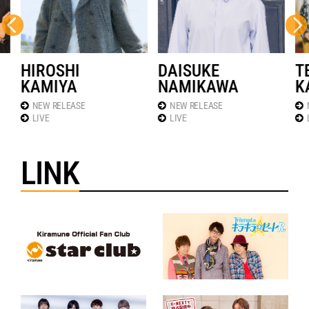
HIROSHI
DAISUKE
T
KAMIYA
NAMIKAWA
K
NEW RELEASE
NEW RELEASE
LIVE
LIVE
LINK