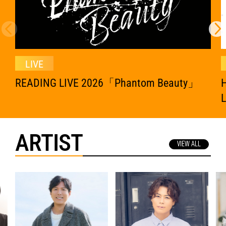
LIVE
READING LIVE 2026「Phantom Beauty」
H
ARTIST
VIEW ALL