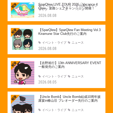
SparQlew LIVE TOUR 2026「Vacance 4
イベント・
ニュ
特典・キャン
Qlew」楽曲シェアキャンペーン開催！
ライブ
ース
ペーン
2026.08.08
【SparQlew】SparQlew Fan Meeting Vol.3
Kiramune Star Club先行のご案内
イベント・ライブ
ニュース
2026.08.08
【吉野裕行】13th ANNIVERSARY EVENT
一般発売のご案内
イベント・ライブ
ニュース
2026.08.05
【Uncle Bomb】Uncle Bomb結成10周年披
露宴in椿山荘 プレオーダー先行のご案内
イベント・ライブ
ニュース