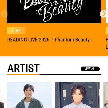
LIVE
READING LIVE 2026「Phantom Beauty」
H
ARTIST
VIEW ALL