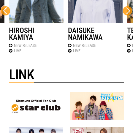
HIROSHI
DAISUKE
T
KAMIYA
NAMIKAWA
K
NEW RELEASE
NEW RELEASE
LIVE
LIVE
LINK