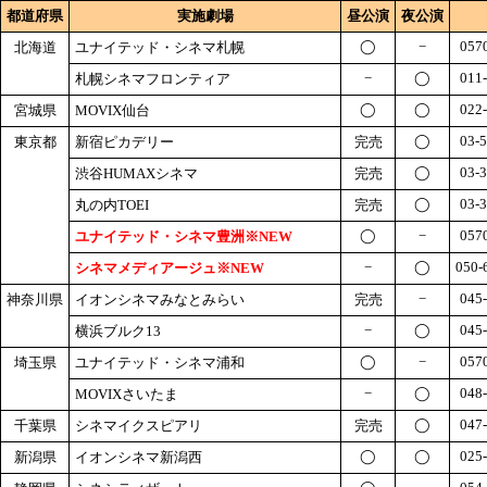
都道府県
実施劇場
昼公演
夜公演
◯
−
057
北海道
ユナイテッド・シネマ札幌
−
◯
011
札幌シネマフロンティア
◯
◯
022
宮城県
MOVIX仙台
◯
03-
東京都
新宿ピカデリー
完売
◯
03-
渋谷HUMAXシネマ
完売
◯
03-
丸の内TOEI
完売
◯
−
057
ユナイテッド・シネマ豊洲※NEW
−
◯
050-
シネマメディアージュ※NEW
−
045
神奈川県
イオンシネマみなとみらい
完売
−
◯
045
横浜ブルク13
◯
−
057
埼玉県
ユナイテッド・シネマ浦和
−
◯
048
MOVIXさいたま
◯
047
千葉県
シネマイクスピアリ
完売
◯
◯
025
新潟県
イオンシネマ新潟西