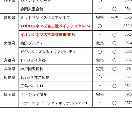
◯
−
054
静岡県
シネシティザート
−
◯
054
静岡東宝会館
052
愛知県
ミッドランドスクエアシネマ
完売
完売
◯
−
050-
TOHOシネマズ名古屋ベイシティ※NEW
−
◯
052
イオンシネマ名古屋茶屋※NEW
◯
06-
大阪府
梅田ブルク７
完売
◯
◯
057
109シネマズ大阪エキスポシティ
◯
075
京都府
T・ジョイ京都
完売
◯
078
兵庫県
神戸国際松竹
完売
◯
−
057
広島県
109シネマズ広島
−
◯
082
広島バルト11
−
092
福岡県
Ｔ・ジョイ博多
完売
−
◯
057
ユナイテッド・シネマキャナルシティ13