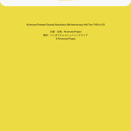
Kiramune Presents Daisuke Namikawa 15th Anniversary Hall Tour THIS is US
主催・企画：Kiramune Project
制作：バンダイナムコミュージックライブ
© Kiramune Project