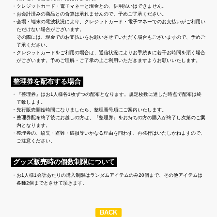
クレジットカード・電子マネーと現金との、併用払いはできません。
お会計済みの商品との合算は承れませんので、予めご了承ください。
会場・端末の電波状況により、クレジットカード・電子マネーでのお支払いがご利用い
ただけない場合がございます。
その際には、現金でのお支払いをお願いさせていただく場合もございますので、予めご
了承ください。
クレジットカードをご利用の場合は、通信状況によりお手続きに若干お時間を頂く場合
がございます。予めご理解・ご了承の上ご利用いただきますようお願いいたします。
整理券を配布する場合
『整理券』はお1人様各1枚ずつの配布となります。規定枚数に達した時点で配布は終
了致します。
先行販売開始時間になりましたら、整理番号順にご案内いたします。
整理券配布終了後にお越しの方は、『整理券』をお持ちの方の購入が終了し次第のご案
内となります。
整理券の、紛失・盗難・破損等いかなる理由を問わず、再発行はいたしかねますので、
ご注意ください。
グッズ販売時の個数制限について
お1人様1会計あたりの購入制限はランダムアイテムのみ20個まで、その他アイテムは
各種2個までとさせて頂きます。
BACK