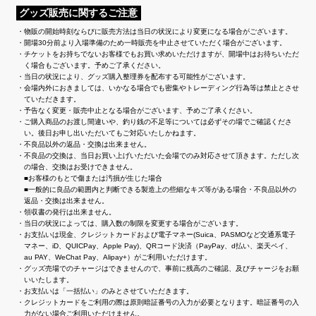
グッズ販売に関するご注意
物販の開始時刻ならびに販売方法は当日の状況により変更になる場合がございます。
開場30分前より入場準備のため一時販売を中止させていただく場合がございます。
チケットをお持ちでないお客様でもお買い求めいただけますが、開場中はお待ちいただ
く場合もございます。予めご了承ください。
当日の状況により、グッズ購入整理券を配布する可能性がございます。
会場内外におきましては、いかなる場合でも密集やトレーディング行為等は禁止とさせ
ていただきます。
予告なく変更・販売中止となる場合がございます、予めご了承ください。
ご購入商品のお渡し間違いや、釣り銭の不足等については必ずその場でご確認くださ
い。後日お申し出いただいてもご対応いたしかねます。
不良品以外の返品・交換は出来ません。
不良品の交換は、当日お買い上げいただいた会場でのみ対応させて頂きます。ただし次
の場合、交換はお受けできません。
■お客様のもとで傷または汚損が生じた場合
■一般的に良品の範囲内と判断できる製造上の些細なキズ等がある場合・不良品以外の
返品・交換は出来ません。
領収書の発行は出来ません。
当日の状況によっては、購入数の制限を変更する場合がございます。
お支払いは現金、クレジットカードおよび電子マネー(Suica、PASMOなど交通系電子
マネー、iD、QUICPay、Apple Pay)、QRコード決済（PayPay、d払い、楽天ペイ、
au PAY、WeChat Pay、Alipay+）がご利用いただけます。
グッズ売場でのチャージはできませんので、事前に残高のご確認、及びチャージをお願
いいたします。
お支払いは「一括払い」のみとさせていただきます。
クレジットカードをご利用の際は原則暗証番号の入力が必要となります。暗証番号の入
力がない場合ご利用いただけません。