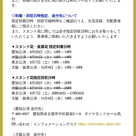
また、容器の高さを含む花の高さは80センチ以下でお願いいたしま
す。
◇到着・回収日時指定、送付先について
指定到着日時・回収可能時間をご確認のうえ、生花店様、宅配業者
様にご指示ください。
また、スタンド花に関しては必ず指定回収日時にお引き取りをして
いただくよう、業者様ご依頼いただきますようお願いいたします。
▼スタンド花・楽屋花 指定到着日時
愛知公演：8月25日（日）12時～14時
大阪公演：8月31日（土）12時～14時
東京公演：9月7日（土）13時～15時
大阪・振替公演：10月9日（水）10時～16時
▼スタンド花指定回収日時
愛知公演：8月25日（日）19時～20時
大阪公演：8月31日（土）19時～20時
東京公演：9月7日（土）20時30分～21時30分
大阪・振替公演：10月9日（水）19時～20時
［愛知公演 送付先］
〒460-0007 愛知県名古屋市中区新栄2-1-9 ダイヤモンドホール気
付
問い合わせ：インフォメーションデスク
https://information-desk.info/
［大阪公演 送付先］