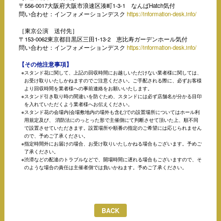
〒556-0017大阪府大阪市浪速区湊町1-3-1 なんばHatch気付
問い合わせ：インフォメーションデスク
https://information-desk.info/
［東京公演 送付先］
〒153-0062東京都目黒区三田1-13-2 恵比寿ガーデンホール気付
問い合わせ：インフォメーションデスク
https://information-desk.info/
【その他注意事項】
スタンド花に関して、上記の回収時間にお越しいただけない業者様に関しては、
お受け取りいたしかねますのでご注意ください。ご手配される際に、必ずお客様
より回収時間を業者様への事前連絡をお願いいたします。
スタンド引き取り時の間違いを防ぐため、スタンドには必ず店舗名が分かる目印
を入れていただくよう業者様へお伝えください。
スタンド花の会場内(会場敷地内の場外も含む)での設置場所についてはホール利
用規定及び、 消防法にのっとった形で主催側にて判断させて頂いた上、順不同
で設置させていただきます。設置場所や順番の指定のご希望には応じられません
ので、予めご了承ください。
指定時間外にお届けの場合、お受け取りいたしかねる場合もございます。予めご
了承ください。
渋滞などの配達のトラブルなどで、開場時間に遅れる場合もございますので、そ
のような場合の責任は主催者側では負いかねます。予めご了承ください。
BACK