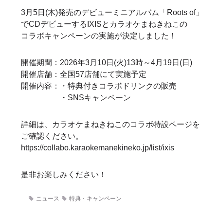
3月
5
日
(
木
)
発売のデビューミニアルバム「
Roots of
」
で
CD
デビューする
IXIS
とカラオケまねきねこの
コラボキャンペーンの実施が決定しました！
開催期間：
2026
年
3
月
10
日
(
火
)13
時～
4
月
19
日
(
日
)
開催店舗：全国
57
店舗にて実施予定
開催内容：・特典付きコラボドリンクの販売
・
SNS
キャンペーン
詳細は、カラオケまねきねこのコラボ特設ページを
ご確認ください。
https://collabo.karaokemanekineko.jp/list/ixis
是非お楽しみください！
ニュース
特典・キャンペーン