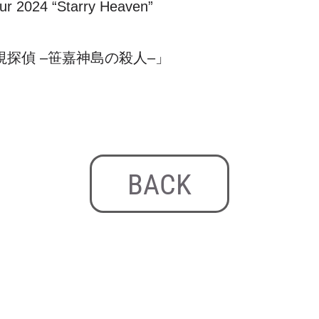
our 2024
“
Starry Heaven
”
視探偵
–
笹嘉神島の殺人
–
」
BACK