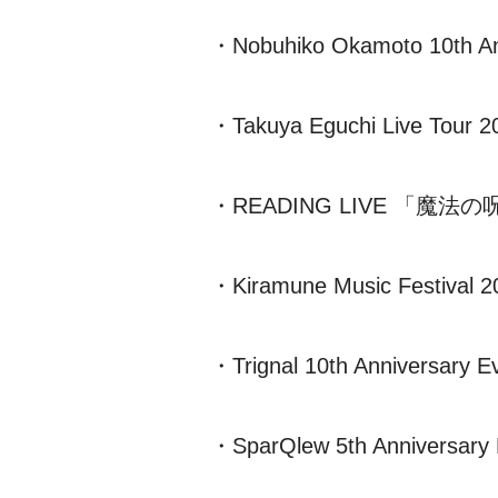
・Nobuhiko Okamoto 10th An
・Takuya Eguchi Live Tour 
・READING LIVE
「魔法の
・Kiramune Music Festival 2
・Trignal 10th Anniversary E
・SparQlew 5th Anniversary