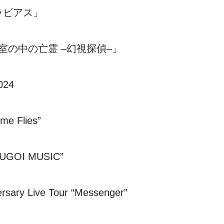
ラビアス」
室の中の亡霊
–
幻視探偵
–
」
024
ime Flies
”
UGOI MUSIC
”
rsary Live Tour
“
Messenger
”