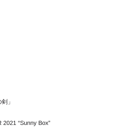
の剣」
R 2021
“
Sunny Box
”