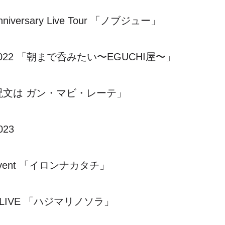
niversary Live Tour
「ノブジュー」
2022
「朝まで呑みたい〜
EGUCHI
屋〜」
呪文は ガン・マビ・レーテ」
023
vent
「イロンナカタチ」
 LIVE
「ハジマリノソラ」