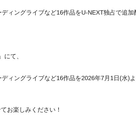
ディングライブなど16作品を
U-NEXT
独占で追加
」にて、
ディングライブなど16作品を2026年7月
1
日
(
水
)
よ
せてお楽しみください！