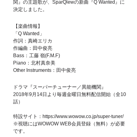
関』の主題歌が、SparQlewの新曲『Q Wanted』に
決定しました。
【楽曲情報】
「Q Wanted」
作詞：真崎エリカ
作編曲：田中俊亮
Bass：工藤 嶺(F.M.F)
Piano：北村真奈美
Other Instruments：田中俊亮
ドラマ『スーパーチューナー／異能機関』
2018年9月14日より毎週金曜日無料配信開始（全10
話）
特設サイト：
https://www.wowow.co.jp/super-tuner/
※視聴にはWOWOW WEB会員登録（無料）が必要
です。