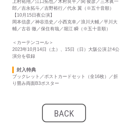
上村祐翔／江口拓也／木村良平／関 俊彦／三木眞一
郎／吉永拓斗／吉野裕行／代永 翼（※五十音順）
【10月15日夜公演】
岡本信彦／神谷浩史／小西克幸／浪川大輔／平川大
輔／古谷 徹／保住有哉／堀江 瞬（※五十音順）
＜カーテンコール＞
2023年10月14日（土）、15日（日）大阪公演 計4公
演分を収録
封入特典
ブックレット／ポストカードセット（全16枚）／折
り畳み両面B3ポスター
BACK