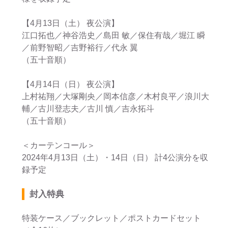
【4月13日（土） 夜公演】
江口拓也／神谷浩史／島田 敏／保住有哉／堀江 瞬
／前野智昭／吉野裕行／代永 翼
（五十音順）
【4月14日（日） 夜公演】
上村祐翔／大塚剛央／岡本信彦／木村良平／浪川大
輔／古川登志夫／古川 慎／吉永拓斗
（五十音順）
＜カーテンコール＞
2024年4月13日（土）・14日（日） 計4公演分を収
録予定
封入特典
特装ケース／ブックレット／ポストカードセット