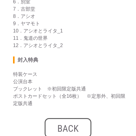
6．別室
7．古部堂
8．アシオ
9．ヤマモト
10．アシオとライタ_1
11．鬼道の世界
12．アシオとライタ_2
封入特典
特装ケース
公演台本
ブックレット ※初回限定版共通
ポストカードセット（全16枚） ※定形外、初回限
定版共通
BACK