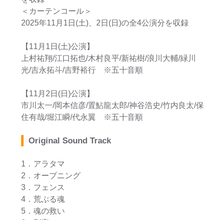
＜カーテンコール＞
2025年11月1日(土)、2日(日)の全4公演分を収録
【11月1日(土)公演】
上村祐翔/江口拓也/木村良平/新祐樹/浪川大輔/緑川
光/吉永拓斗/吉野裕行 ※五十音順
【11月2日(日)公演】
市川太一/岡本信彦/置鮎龍太郎/神谷浩史/竹内良太/保
住有哉/堀江瞬/代永翼 ※五十音順
Original Sound Track
1．アラタマ
2．オープニング
3．フェンス
4．荒ぶる魂
5．魂の救い