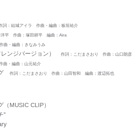
作詞：結城アイラ 作曲・編曲：板垣祐介
洋平 作曲：塚田耕平 編曲：Aira
作曲・編曲：きなみうみ
!!（リアレンジバージョン）
作詞：こだまさおり 作曲：山口朗彦
 作曲・編曲：山元祐介
ング
作詞：こだまさおり 作曲：山田智和 編曲：渡辺拓也
MUSIC CLIP）
チ”
ary