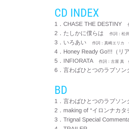
CD INDEX
1．CHASE THE DESTINY
2．たしかに僕らは
作詞：松井
3．いろあい
作詞：真崎エリカ 
4．Honey Ready Go!
5．INFIORATA
作詞：古屋 真
6．言わばひとつのラブソ
BD
1．言わばひとつのラブソング（
2．making of “イロンナカタ
3．Trignal Special Comment
4．TRAILER