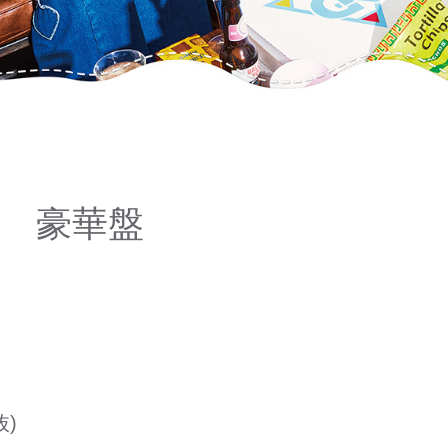
 豪華盤
抜)