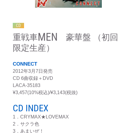
CD
MEN
重戦車
豪華盤 （初回
限定生産）
CONNECT
2012年3月7日発売
CD 6曲収録＋DVD
LACA-35183
¥3,457(10%税込)/¥3,143(税抜)
CD INDEX
1．CRYMAX★LOVEMAX
2．サクラ色
3．あまいぜ！