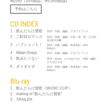
¥6,050（10%税込）/¥5,500(税抜)
予約はこちら
CD INDEX
1．飲んだらけ賛歌
作詞・作曲・編曲：アオワイファイ
2．二軒目ロマンス
作詞・作曲・編曲：小松一也 歌：江口拓
也×浪川大輔
3．ハブショット！
作詞・作曲・編曲：本多友紀（Arte
Refact）
4．Water Drops
作詞・作曲・編曲：アオワイファイ
5．飲みたくない
作詞：doreis、ひろせひろせ 作曲・編曲：
ひろせひろせ
6．ダ x ダ x ダ
作詞・作曲・編曲：本多友紀（Arte
Refact）
Blu-ray
1．飲んだらけ賛歌（MUSIC CLIP）
2．making of “飲んだらけ賛歌”
3．TRAILER