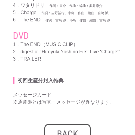
4．ワタリドリ
作詞：喜介 作曲・編曲：奥井康介
5．Charge
作詞：吉野裕行、小鳥 作曲・編曲：宮崎 誠
6．The END
作詞：宮崎 誠、小鳥 作曲・編曲：宮崎 誠
DVD
1．The END（MUSIC CLIP）
2．digest of "Hiroyuki Yoshino First Live ‘Charge’"
3．TRAILER
初回生産分封入特典
メッセージカード
※通常盤とは写真・メッセージが異なります。
BACK