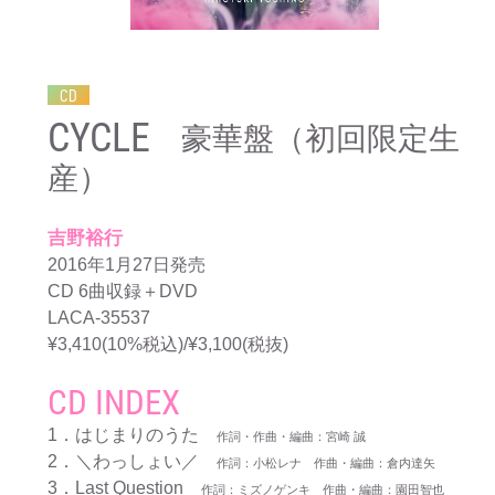
CD
CYCLE
豪華盤（初回限定生
産）
吉野裕行
2016年1月27日発売
CD 6曲収録＋DVD
LACA-35537
¥3,410(10%税込)/¥3,100(税抜)
CD INDEX
1．はじまりのうた
作詞・作曲・編曲：宮崎 誠
2．＼わっしょい／
作詞：小松レナ 作曲・編曲：倉内達矢
3．Last Question
作詞：ミズノゲンキ 作曲・編曲：園田智也