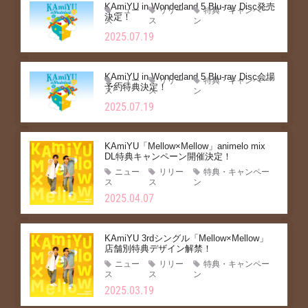
KAmiYU in Wonderland 5 Blu-ray Disc発売
ニュー
リリー
特典・キャンペー
決定！
ス
ス
ン
2025.07.19
KAmiYU in Wonderland 5 Blu-ray Disc会場
ニュー
リリー
特典・キャンペー
予約特典決定！
ス
ス
ン
2025.07.19
KAmiYU「Mellow×Mellow」animelo mix
DL特典キャンペーン開催決定！
ニュー
リリー
特典・キャンペー
ス
ス
ン
2025.04.07
KAmiYU 3rdシングル「Mellow×Mellow」
店舗別特典デザイン解禁！
ニュー
リリー
特典・キャンペー
ス
ス
ン
2025.03.19