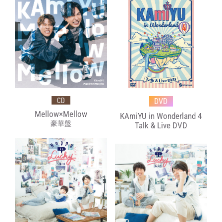
CD
DVD
Mellow×Mellow
KAmiYU in Wonderland 4
豪華盤
Talk & Live DVD