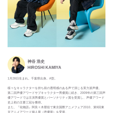
神谷 浩史
HIROSHI KAMIYA
1月28日生まれ。千葉県出身。A型。
様々なキャラクターを持ち前の透明感のある声で演じる実力派声優。
第二回声優アワードサブキャラクター男優賞に続き、2009年の第三回声
優アワードでは主演男優賞とパーソナリティ賞を受賞し、声優アワード
史上初の主要三冠を獲得。
また、『化物語』阿良々木暦役で東京国際アニメフェア2010、第9回東
京アニメアワード個人賞（声優賞）を受賞。