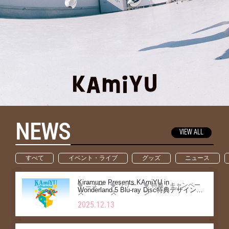
NEWS
VIEW ALL
すべて
イベント・ライブ
グッズ
ニュース
Kiramune Presents KAmiYU in
ニュー
リリー
特典・キャンペー
Wonderland 5 Blu-ray Disc特典デザインが
ス
ス
ン
決定！
2025.12.13