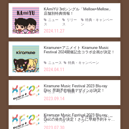
KAmiYU 3rdシングル「Mellow×Mellow」
店舗別特典情報！
ニュー
リリー
特典・キャンペー
ス
ス
ン
2024.11.27
Kiramune×アニメイト Kiramune Music
Festival 2024開催記念コラボ企画が決定！
ニュース
特典・キャンペーン
2024.04.11
Kiramune Music Festival 2023 Blu-ray
Disc 早期予約特典デザインが決定！
ニュース
特典・キャンペーン
2023.09.14
Kiramune Music Festival 2023 Blu-ray
ニュー
リリー
特典・キャンペー
Discの発売が決定！さらに早期予約キャン
ス
ス
ン
ペーン実施も決定！
2023.07.30