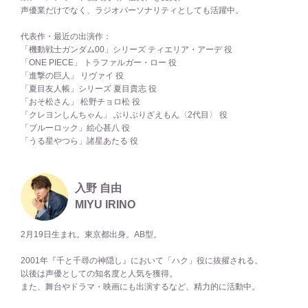
声優業だけでなく、ラジオパーソナリティとしても活躍中。
代表作・最近の出演作：
「機動戦士ガンダム00」シリーズ ティエリア・アーデ 役
「ONE PIECE」 トラファルガー・ロー 役
「進撃の巨人」 リヴァイ 役
「夏目友人帳」シリーズ 夏目貴志 役
「おそ松さん」 松野チョロ松 役
「クレヨンしんちゃん」 ぶりぶりざえもん〈2代目〉 役
「ブルーロック」絵心甚八 役
「うる星やつら」諸星あたる 役
入野 自由
MIYU IRINO
2月19日生まれ。東京都出身。AB型。
2001年『千と千尋の神隠し』において「ハク」役に抜擢される。
以後は声優としての知名度と人気を獲得。
また、舞台やドラマ・映画にも出演するなど、精力的に活動中。