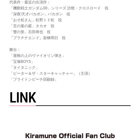
代表作・最近の出演作：
「機動戦士ガンダム00」シリーズ 沙慈・クロスロード 役
「深夜!天才バカボン」バカボン 役
「おそ松さん」松野トド松 役
「言の葉の庭」タカオ 役
「聲の形」石田将也 役
「プラチナエンド」架橋明日 役
舞台：
「屋根の上のヴァイオリン弾き」
「宝塚BOYS」
「タイタニック」
「ピーター＆ザ・スターキャッチャー」（主演）
「ブライトンビーチ回顧録」
LINK