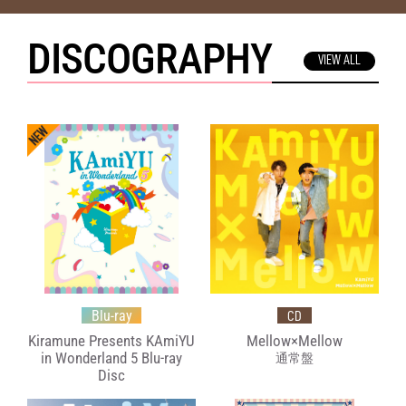
DISCOGRAPHY
VIEW ALL
Blu-ray
CD
Kiramune Presents KAmiYU
Mellow×Mellow
in Wonderland 5 Blu-ray
通常盤
Disc