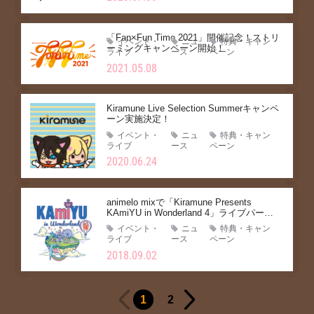
「Fan×Fun Time 2021」開催記念！ストリ
イベント・
ニュ
特典・キャン
ーミングキャンペーン開始！
ライブ
ース
ペーン
2021.05.08
Kiramune Live Selection Summerキャンペ
ーン実施決定！
イベント・
ニュ
特典・キャン
ライブ
ース
ペーン
2020.06.24
animelo mixで「Kiramune Presents
KAmiYU in Wonderland 4」ライブパート
セットリスト掲載＆プレゼントキャンペー
イベント・
ニュ
特典・キャン
ン実施！
ライブ
ース
ペーン
2018.09.02
1
2