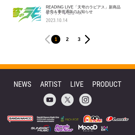
READING LIVE「天穹のラビアス」新商品
発売＆事後通販のお知らせ
グッズ
ニュース
2023.10.14
1
2
3
NEWS
ARTIST
LIVE
PRODUCT