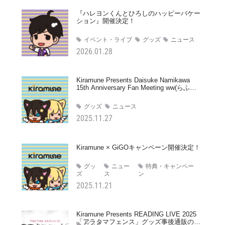
『ハレヨンくんとひろしのハッピーバケー
ション』開催決定！
イベント・ライブ
グッズ
ニュース
2026.01.28
Kiramune Presents Daisuke Namikawa
15th Anniversary Fan Meeting ww(らふら
ふ）／Kiramune Fan Meeting in
TAKASAKIグッズ事後通販のお知らせ
グッズ
ニュース
2025.11.27
Kiramune × GiGOキャンペーン開催決定！
グッ
ニュー
特典・キャンペー
ズ
ス
ン
2025.11.21
Kiramune Presents READING LIVE 2025
「アラタマフェンス」グッズ事後通販のお
グッズ