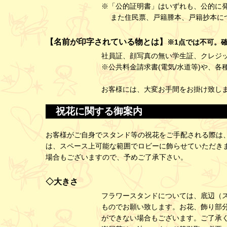
※「公的証明書」はいずれも、公的に
また住民票、戸籍謄本、戸籍抄本につ
【名前が印字されている物とは】
※1点では不可。
社員証、顔写真の無い学生証、クレジ
※公共料金請求書(電気/水道等)や、
お客様には、大変お手間をお掛け致し
祝花に関する御案内
お客様がご自身でスタンド等の祝花をご手配される際は
は、スペース上可能な範囲でロビーに飾らせていただき
場合もございますので、予めご了承下さい。
◇大きさ
フラワースタンドについては、底辺（ス
ものでお願い致します。お花、飾り部
ができない場合もございます。ご了承