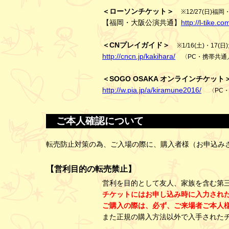
＜ローソンチケット＞
※12/27(日)福
【福岡・大阪公演共通】
http://l-tike.c
＜CNプレイガイド＞
※1/16(土)・17
http://cncn.jp/kakihara/
〈PC・携帯共通／
＜SOGO OSAKA オンラインチケット
http://w.pia.jp/a/kiramune2016/
〈PC
ご本人確認について
転売防止対策の為、ご入場の際に、購入者様（お申込み
【営利目的の転売禁止】
営利を目的として友人、家族を含む第
チケットにはお申し込み時に入力され
ご購入の際は、必ず、ご来場者ご本人
また正規の購入方法以外で入手された