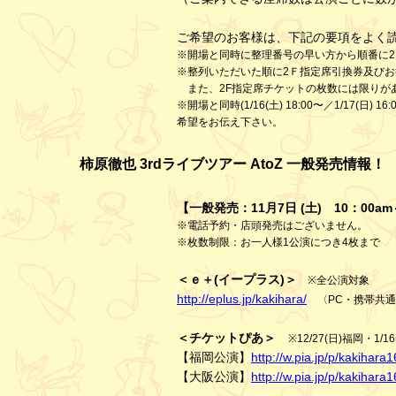
ご希望のお客様は、下記の要項をよく
※開場と同時に整理番号の早い方から順番に
※整列いただいた順に2Ｆ指定席引換券及びお
また、2F指定席チケットの枚数には限りが
※開場と同時(1/16(土) 18:00〜／1/1
希望をお伝え下さい。
柿原徹也 3rdライブツアー AtoZ 一般発売情報！
【一般発売：11月7日 (土) 10：00a
※電話予約・店頭発売はございません。
※枚数制限：お一人様1公演につき4枚まで
＜ｅ＋(イープラス)＞
※全公演対象
http://eplus.jp/kakihara/
〈PC・携帯共通
＜チケットぴあ＞
※12/27(日)福岡・1/
【福岡公演】
http://w.pia.jp/p/kakihara1
【大阪公演】
http://w.pia.jp/p/kakihara1