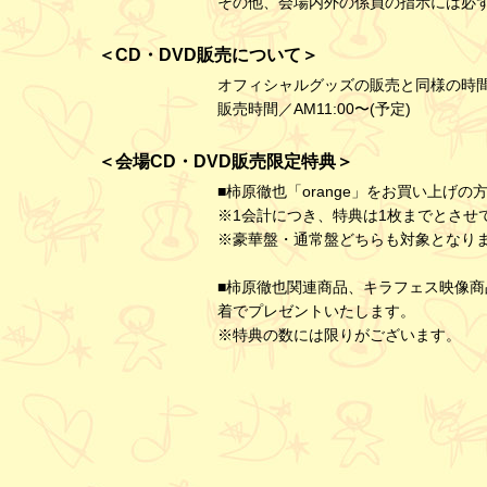
その他、会場内外の係員の指示には必
＜CD・DVD販売について＞
オフィシャルグッズの販売と同様の時間
販売時間／AM11:00〜(予定)
＜会場CD・DVD販売限定特典＞
■柿原徹也「orange」をお買い上げの
※1会計につき、特典は1枚までとさせ
※豪華盤・通常盤どちらも対象となり
■柿原徹也関連商品、キラフェス映像商品
着でプレゼントいたします。
※特典の数には限りがございます。