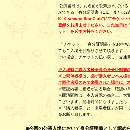
公演当日は、お名前が記載されている
ができる「
身分証明書（1点、または2
※“Kiramune Star Club”にてチ
登録をお済ませください。また当日は「“Ki
ット」を必ずお持ちください。
「チケット」「身分証明書」をお持ち
てもご入場をお断りさせて頂きます。
その場合、チケットの払い戻し・交通
※入場時に購入者様全員の身分証明書
※ご同伴者様は、必ず購入者ご本人様
ご同伴者様のみで来場された場合は、
※確認内容に相違がある場合、確認の
※開演間際は、本人確認の都合上、大
ございます。開場時間になりましたら
※「購入者様」と「来場者様」が同一
をお断り致します。
■今回の公演入場において身分証明書として認め