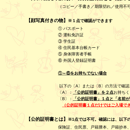
（コピー／手書き／期限切れ／使用不
【顔写真付きの物】
※１点で確認ができます
① パスポート
② 運転免許証
③ 学生証
④ 住民基本台帳カード
⑤ 身体障害者手帳
⑥ 外国人登録証明書
①～⑥をお持ちでない場合
以下の〔A〕または〔B〕の方法で確
〔A〕：
「公的証明書」を２点
お持ちく
〔B〕：
「公的証明書」１点と「名前が
（公的証明書１点だけではご入場で
【公的証明書とは】
※1点では不可。確認には、以下
保険証、住民票、戸籍謄本、戸籍抄本