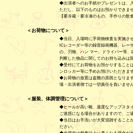
◆出演者へのお手紙やプレゼントは、入
ただし、以下のものはお預かりできま
【要冷蔵・要冷凍のもの、手作りの飲
＜お荷物について＞
◆当日、入場時に手荷物検査を実施させ
ICレコーダー等の録音録画機器、レー
の、刃物、ハン マー、ドライバー等
判断した物品に関してのお持ち込みは
◆受付にてお荷物をお預かりすること
ンロッカー等に予めお預けいただきま
◆お荷物の放置は盗難の原因となりま
場・出演者側では一切責任を負いませ
＜服装、体調管理について＞
◆ヒールが高い靴、過度なアップスタ
ご迷惑になる場合がありますので、ご
◆当日はお手洗いが大変混雑すること
ださい。