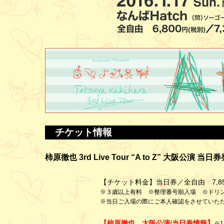
チケット情報
柿原徹也 3rd Live Tour “A to Z” 大阪公演 
【チケット料金】当日券／全自由 7,8
※３歳以上有料 ※整理番号順入場 ※ドリン
※当日ご入場の際にご本人確認をさせていた
【柿原徹也 大阪公演/当日券情報】
※1