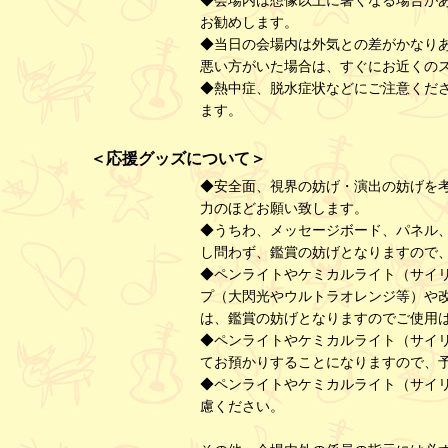
◆会場内は想像以上に暑くなる場合が
お勧めします。
◆当日の会場内は外気との差がかなり
悪い方がいた場合は、すぐにお近くの
◆熱中症、脱水症状などにご注意くだ
ます。
＜応援グッズについて＞
◆安全面、視界の妨げ・演出の妨げを
力のほどお願い致します。
◆うちわ、メッセージボード、パネル
し問わず、鑑賞の妨げとなりますので
◆ペンライトやケミカルライト（サイ
プ（大閃光やウルトラオレンジ等）や
は、鑑賞の妨げとなりますのでご使用
◆ペンライトやケミカルライト（サイ
てお預かりすることになりますので、
◆ペンライトやケミカルライト（サイ
慮ください。