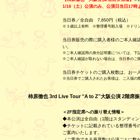
1/16（土）公演のみ、公演日当日1
当日券／全自由 7,850円（税込）
※３歳以上有料 ※整理番号順入場 ※ドリン
当日券販売の際に購入者様のご本人確
い。
※ご本人確認用の身分証明書については、下
※ご本人確認が取れない場合は、当日券のご
当日券チケットのご購入枚数は、お一
※当日券でご購入されたお客様は、ご入場の
柿原徹也 3rd Live Tour “A to Z”大阪公演 
＜2F指定席への振り替え情報＞
◆本公演は全自由（1階はスタンディン
◆チケットに記載されている整理番号
ご案内いたします。
（ご案内できる座席数は公演ごとに数