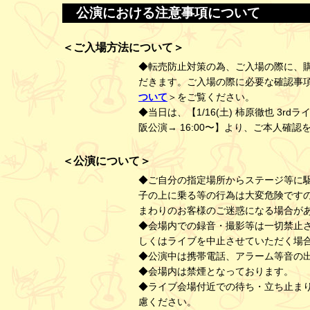
公演における注意事項について
＜ご入場方法について＞
◆転売防止対策の為、ご入場の際に、購
だきます。ご入場の際に必要な確認事
ついて
＞をご覧ください。
◆当日は、【1/16(土) 柿原徹也 3rdラ
阪公演→ 16:00〜】より、ご本人確
＜公演について＞
◆ご自分の指定場所からステージ等に
子の上に乗る等の行為は大変危険です
まわりのお客様のご迷惑になる場合が
◆会場内での録音・撮影等は一切禁止
しくはライブを中止させていただく場
◆公演中は携帯電話、アラーム等音の
◆会場内は禁煙となっております。
◆ライブ会場付近での待ち・立ち止ま
慮ください。