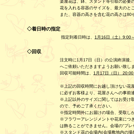
楽屋花は、鉢、スタンド等引取の必要
花を入れる容器のサイズを、最大のとこ
また、容器の高さを含む花の高さは80
◇着日時の指定
指定到着日時は、
1月16日（土）9:00～
◇回収
注文時に1月17日（日）の公演終演後
へご依頼いただきますようお願い致し
回収可能時間は、
1月17日（日） 20:00
※上記の回収時間にお越し頂けない花
に必ずお客様より、花屋さんへの事前
※上記以外のサイズに関してはお受け
ので、予めご了承ください。
※指定時間外にお届けの場合、受取し
※フラワーアレンジメントや花束につ
は飾ることができません。会場の“プレ
※スタンド花の会場内(会場敷地内の場