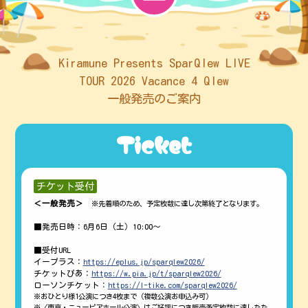
Kiramune Presents SparQlew LIVE
TOUR 2026 Vacance 4 Qlew
一般発売のご案内
Ticket
チケット受付
＜一般発売＞
※先着順のため、予定枚数に達し次第終了となります。
■発売日時：6月6日（土）10:00～
■受付URL
イープラス：
https://eplus.jp/sparqlew2026/
チケットぴあ：
https://w.pia.jp/t/sparqlew2026/
ローソンチケット：
https://l-tike.com/sparqlew2026/
おひとり様1公演につき4枚まで（複数公演お申込み可）
〈東京・ニューピアホール公演〉はご好評につき販売予定枚数に達したた