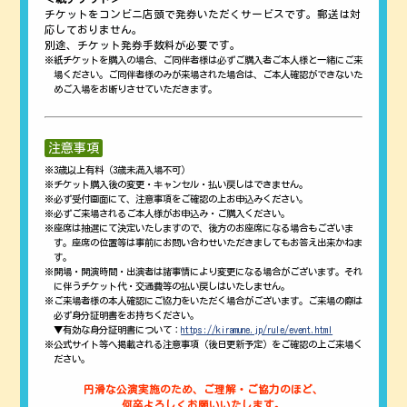
チケットをコンビニ店頭で発券いただくサービスです。郵送は対
応しておりません。
別途、チケット発券手数料が必要です。
紙チケットを購入の場合、ご同伴者様は必ずご購入者ご本人様と一緒にご来
場ください。ご同伴者様のみが来場された場合は、ご本人確認ができないた
めご入場をお断りさせていただきます。
注意事項
3歳以上有料（3歳未満入場不可）
チケット購入後の変更・キャンセル・払い戻しはできません。
必ず受付画面にて、注意事項をご確認の上お申込みください。
必ずご来場されるご本人様がお申込み・ご購入ください。
座席は抽選にて決定いたしますので、後方のお座席になる場合もございま
す。座席の位置等は事前にお問い合わせいただきましてもお答え出来かねま
す。
開場・開演時間・出演者は諸事情により変更になる場合がございます。それ
に伴うチケット代・交通費等の払い戻しはいたしません。
ご来場者様の本人確認にご協力をいただく場合がございます。ご来場の際は
必ず身分証明書をお持ちください。
▼有効な身分証明書について：
https://kiramune.jp/rule/event.html
公式サイト等へ掲載される注意事項（後日更新予定）をご確認の上ご来場く
ださい。
円滑な公演実施のため、ご理解・ご協力のほど、
何卒よろしくお願いいたします。