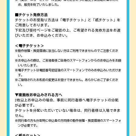
め、販売を終了いたしました。
■チケット発券方法
チケットのお受取り方法は「電子チケット」と「紙チケット」を
ご用意しております。
下記及び受付ページをご確認の上、ご希望される発券方法をお選
びいただき、お申込みください。
＜電子チケット＞
動作機種・推奨環境に該当しない方はご利用できませんのでご注意くださ
い。
お申込みの際は、ご来場者様ご自身のスマートフォンからのお申込みをお願
いいたします。
電子チケットは電話番号認証後のスマートフォンでのみお申込みいただけま
す。
ご登録されたお名前の変更はお受けできません。あらかじめご了承くださ
い。
▼複数枚お申込みされる方へ
2枚以上お申込みの場合、事前に同行者様へ電子チケットの分配
が必要です。
チケットを分配いただいていない場合は、同行者様は入場できま
せん。
同行者の方も分配時に申込者の方同様の動作機種・推奨環境のスマートフォ
ンが必要です。
＜紙チケット＞