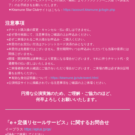
了）のお手続きをお願いいたします。
▼Kiramune Star Clubサイトはこちら：
https://account.kiramune.jp/login.php
注意事項
チケット購入後の変更・キャンセル・払い戻しはできません。
必ず受付画面にて、注意事項をご確認の上お申込みください。
必ずご来場されるご本人様がお申込み・ご購入ください。
本受付のお支払い方法はクレジットカード決済のみとなります。
本受付は先着順ではございません。受付期間中いつお申込みいただいても当落や座席には
関係ございません。
開場・開演時間は諸事情により変更になる場合がございます。それに伴うチケット代・交
通費等の払い戻しはいたしません。
ご来場者様の本人確認にご協力をいただく場合がございます。ご来場の際は必ず身分証明
書をお持ちください。
▼有効な身分証明書について：
https://kiramune.jp/rule/event.html
公演特設サイトに掲載されている注意事項をご確認の上ご来場ください。
円滑な公演実施のため、ご理解・ご協力のほど、
何卒よろしくお願いいたします。
「e＋定価リセールサービス」に関するお問合せ
イープラス
https://eplus.jp/qa/
※Q&Aにて検索してください。