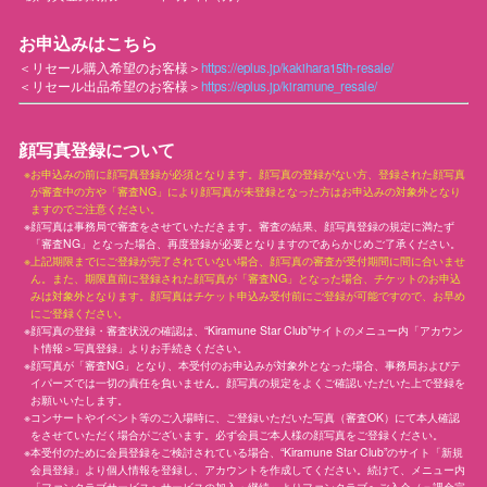
お申込みはこちら
＜リセール購入希望のお客様＞
https://eplus.jp/kakihara15th-resale/
＜リセール出品希望のお客様＞
https://eplus.jp/kiramune_resale/
顔写真登録について
お申込みの前に顔写真登録が必須となります。顔写真の登録がない方、登録された顔写真
が審査中の方や「審査NG」により顔写真が未登録となった方はお申込みの対象外となり
ますのでご注意ください。
顔写真は事務局で審査をさせていただきます。審査の結果、顔写真登録の規定に満たず
「審査NG」となった場合、再度登録が必要となりますのであらかじめご了承ください。
上記期限までにご登録が完了されていない場合、顔写真の審査が受付期間に間に合いませ
ん。また、期限直前に登録された顔写真が「審査NG」となった場合、チケットのお申込
みは対象外となります。顔写真はチケット申込み受付前にご登録が可能ですので、お早め
にご登録ください。
顔写真の登録・審査状況の確認は、“Kiramune Star Club”サイトのメニュー内「アカウン
ト情報＞写真登録」よりお手続きください。
顔写真が「審査NG」となり、本受付のお申込みが対象外となった場合、事務局およびテ
イパーズでは一切の責任を負いません。顔写真の規定をよくご確認いただいた上で登録を
お願いいたします。
コンサートやイベント等のご入場時に、ご登録いただいた写真（審査OK）にて本人確認
をさせていただく場合がございます。必ず会員ご本人様の顔写真をご登録ください。
本受付のために会員登録をご検討されている場合、“Kiramune Star Club”のサイト「新規
会員登録」より個人情報を登録し、アカウントを作成してください。続けて、メニュー内
「ファンクラブサービス＞サービスの加入・継続」よりファンクラブへご入会（＝課金完