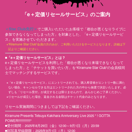
「e＋定価リセールサービス」のご案内
＜Star Club先行＞
でご購入いただいたお客様で「都合が悪くなりライブに
参加できなくなってしまった方」を対象とした、「e＋定価リセールサービ
ス」を実施させていただきます。
“Kiramune Star Club”会員の方のみが、ご利用いただけるサービスとなります。詳細は下
記よりご確認ください。
■「e＋定価リセールサービス」とは？
e＋定価リセールサービスを利用した「都合が悪くなり来場できなくなって
しまった方」と「チケットを買いたい方」を“Kiramune Star Club”の会員様同
士でマッチングするサービスです。
「e＋定価リセールサービス」にエントリーされても、購入希望者がエントリー数に満た
ない場合、キャンセルできる方はエントリーされた方の中から抽選で決定いたします。必
ずしも「リセール受付」が成立するとは限りませんので、あらかじめご了承ください。
リセールが成立した場合、返金される金額はチケット代金のみとなります。
リセール実施期間につきましては下記をご確認ください。
Kiramune Presents Tetsuya Kakihara Anniversary Live 2025 " ! GOTTA
POWER!!!!!!!!!!!!!!"
■受付期間：2025年8月29日（金）12:00～9月1日（月）23:59
■顔写真登録期限：2025年9月1日（月）12:00