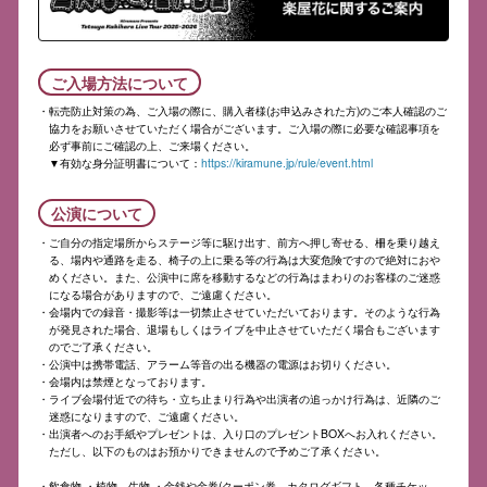
ご入場方法について
転売防止対策の為、ご入場の際に、購入者様(お申込みされた方)のご本人確認のご
協力をお願いさせていただく場合がございます。ご入場の際に必要な確認事項を
必ず事前にご確認の上、ご来場ください。
▼有効な身分証明書について：
https://kiramune.jp/rule/event.html
公演について
ご自分の指定場所からステージ等に駆け出す、前方へ押し寄せる、柵を乗り越え
る、場内や通路を走る、椅子の上に乗る等の行為は大変危険ですので絶対におや
めください。また、公演中に席を移動するなどの行為はまわりのお客様のご迷惑
になる場合がありますので、ご遠慮ください。
会場内での録音・撮影等は一切禁止させていただいております。そのような行為
が発見された場合、退場もしくはライブを中止させていただく場合もございます
のでご了承ください。
公演中は携帯電話、アラーム等音の出る機器の電源はお切りください。
会場内は禁煙となっております。
ライブ会場付近での待ち・立ち止まり行為や出演者の追っかけ行為は、近隣のご
迷惑になりますので、ご遠慮ください。
出演者へのお手紙やプレゼントは、入り口のプレゼントBOXへお入れください。
ただし、以下のものはお預かりできませんので予めご了承ください。
・飲食物 ・植物、生物 ・金銭や金券(クーポン券、カタログギフト、各種チケッ