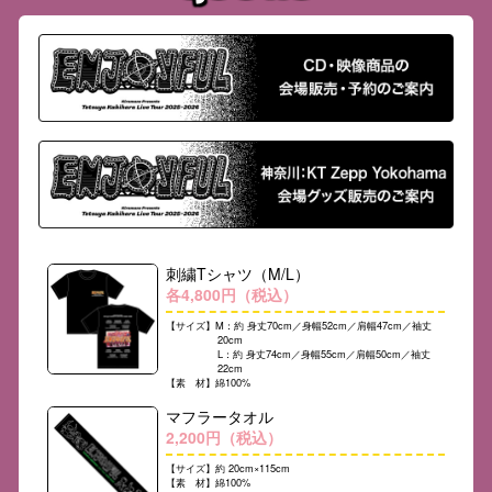
刺繍Tシャツ（M/L）
各4,800円（税込）
【サイズ】M：約 身丈70cm／身幅52cm／肩幅47cm／袖丈
20cm
L：約 身丈74cm／身幅55cm／肩幅50cm／袖丈
22cm
【素 材】綿100%
マフラータオル
2,200円（税込）
【サイズ】約 20cm×115cm
【素 材】綿100%