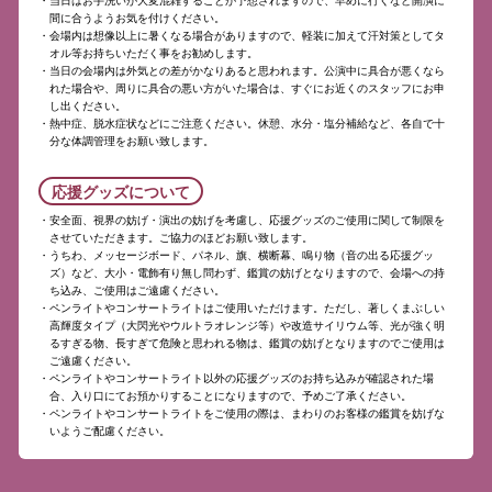
間に合うようお気を付けください。
会場内は想像以上に暑くなる場合がありますので、軽装に加えて汗対策としてタ
オル等お持ちいただく事をお勧めします。
当日の会場内は外気との差がかなりあると思われます。公演中に具合が悪くなら
れた場合や、周りに具合の悪い方がいた場合は、すぐにお近くのスタッフにお申
し出ください。
熱中症、脱水症状などにご注意ください。休憩、水分・塩分補給など、各自で十
分な体調管理をお願い致します。
応援グッズについて
安全面、視界の妨げ・演出の妨げを考慮し、応援グッズのご使用に関して制限を
させていただきます。ご協力のほどお願い致します。
うちわ、メッセージボード、パネル、旗、横断幕、鳴り物（音の出る応援グッ
ズ）など、大小・電飾有り無し問わず、鑑賞の妨げとなりますので、会場への持
ち込み、ご使用はご遠慮ください。
ペンライトやコンサートライトはご使用いただけます。ただし、著しくまぶしい
高輝度タイプ（大閃光やウルトラオレンジ等）や改造サイリウム等、光が強く明
るすぎる物、長すぎて危険と思われる物は、鑑賞の妨げとなりますのでご使用は
ご遠慮ください。
ペンライトやコンサートライト以外の応援グッズのお持ち込みが確認された場
合、入り口にてお預かりすることになりますので、予めご了承ください。
ペンライトやコンサートライトをご使用の際は、まわりのお客様の鑑賞を妨げな
いようご配慮ください。