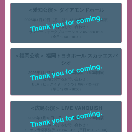
＜愛知公演＞ ダイアモンドホール
Thank you for coming.
2026年1月12日（月・祝）16:00開場／17:00開演
公演に関するお問い合わせ：
サンデーフォークプロモーション 052-320-9100
（全日12:00～18:00）
＜福岡公演＞ 福岡トヨタホール スカラエスパ
シオ
Thank you for coming.
2026年1月17日（土）16:00開場／16:30開演
公演に関するお問い合わせ：
BEA（ビッグイヤーアンツ）092−712−4221
（平日12:00〜16:00）
＜広島公演＞ LIVE VANQUISH
Thank you for coming.
2026年1月18日（日）15:00開場／15:30開演
公演に関するお問い合わせ：
ユニオン音楽事務所 082-247-6111（平日12:00～15:00）