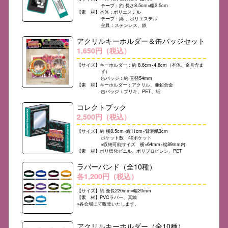
テープ：約 長さ8.5cm×幅2.5cm
【素 材】本体：ポリエステル
テープ：綿 、ポリエステル
金具：ステンレス、鉄
アクリルキーホルダー＆缶バッジセット
1,650円（税込）
【サイズ】キーホルダー：約 8.6cm×4.8cm（本体、金具含ま
ず）
缶バッジ：約 直径54mm
【素 材】キーホルダー：アクリル、亜鉛合金
缶バッジ：ブリキ、PET、紙
コレクトブック
2,500円（税込）
【サイズ】約 横8.5cm×縦11cm×背表紙3cm
ポケット数 40ポケット
※収納可能サイズ 横×64mm×縦89mm内
【素 材】ポリ塩化ビニル、ポリプロピレン、PET
ラバーバンド（全10種）
各1,200円（税込）
【サイズ】約 全長220mm×幅20mm
【素 材】PVCラバー、真鍮
※各会場にて販売いたします。
アクリルキーホルダー（全10種）