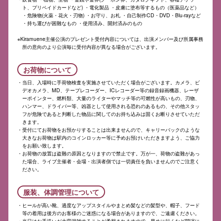
ト、プリペイドカードなど) ・電化製品 ・皮膚に塗布等するもの（医薬品など）
・危険物(火薬・花火・刃物) ・お守り、お札 ・自己制作CD・DVD・Blu-rayなど
・持ち運びが困難なもの ・使用済み、開封済みのもの
※Kiramuene主催公演のプレゼント受付内容については、出演メンバー及び所属事務
所の意向のより公演毎に受付内容が異なる場合がございます。
お荷物について
当日、入場時に手荷物検査を実施させていただく場合がございます。カメラ、ビ
デオカメラ、MD、テープレコーダー、ICレコーダー等の録音録画機器、レーザ
ーポインター、燃料類、大量のライターやマッチ等の可燃性が高いもの、刃物、
ハンマー、ドライバー等、凶器として使用される恐れのあるもの、その他スタッ
フが危険であると判断した物品に関してのお持ち込みは固くお断りさせていただ
きます。
受付にてお荷物をお預かりすることは出来ませんので、キャリーバックのような
大きなお荷物は駅内のコインロッカー等に予めお預けいただきますよう、ご協力
をお願い致します。
お荷物の放置は盗難の原因となりますので禁止です。万が一、荷物の盗難があっ
た場合、ライブ主催者・会場・出演者側では一切責任を負いませんのでご注意く
ださい。
服装、体調管理について
ヒールが高い靴、過度なアップスタイルやまとめ髪などの髪型や、帽子、フード
等の着用は後方のお客様のご迷惑になる場合がありますので、ご遠慮ください。
当日はお手洗いが大変混雑することが予想されますので、早めに行くなど開演に