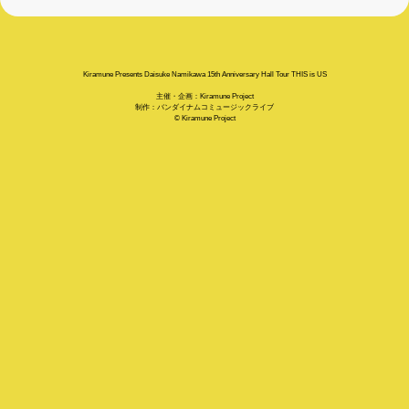
Kiramune Presents Daisuke Namikawa 15th Anniversary Hall Tour THIS is US
主催・企画：Kiramune Project
制作：バンダイナムコミュージックライブ
© Kiramune Project