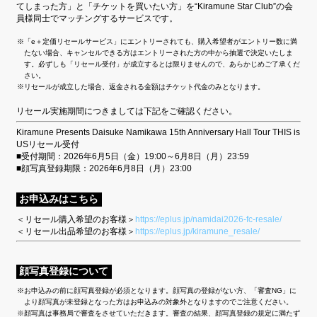
てしまった方」と「チケットを買いたい方」を“Kiramune Star Club”の会
員様同士でマッチングするサービスです。
「e＋定価リセールサービス」にエントリーされても、購入希望者がエントリー数に満
たない場合、キャンセルできる方はエントリーされた方の中から抽選で決定いたしま
す。必ずしも「リセール受付」が成立するとは限りませんので、あらかじめご了承くだ
さい。
リセールが成立した場合、返金される金額はチケット代金のみとなります。
リセール実施期間につきましては下記をご確認ください。
Kiramune Presents Daisuke Namikawa 15th Anniversary Hall Tour THIS is
USリセール受付
■受付期間：2026年6月5日（金）19:00～6月8日（月）23:59
■顔写真登録期限：2026年6月8日（月）23:00
お申込みはこちら
＜リセール購入希望のお客様＞
https://eplus.jp/namidai2026-fc-resale/
＜リセール出品希望のお客様＞
https://eplus.jp/kiramune_resale/
顔写真登録について
お申込みの前に顔写真登録が必須となります。顔写真の登録がない方、「審査NG」に
より顔写真が未登録となった方はお申込みの対象外となりますのでご注意ください。
顔写真は事務局で審査をさせていただきます。審査の結果、顔写真登録の規定に満たず