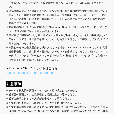
「審査NG」となった場合、再度登録が必要となりますのであらかじめご了承くださ
い。
上記期限までにご登録が完了されていない場合、顔写真の審査が受付期間に間に合いま
せん。また、期限直前に登録された顔写真が「審査NG」となった場合、チケットのお
申込みは対象外となります。顔写真はチケット申込み受付前にご登録が可能ですので、
お早めにご登録ください。
顔写真の登録・審査状況の確認は、“Kiramune Star Club”サイトのメニュー内「アカウ
ント情報＞写真登録」よりお手続きください。
顔写真が「審査NG」となり、本受付のお申込みが対象外となった場合、事務局および
テイパーズでは一切の責任を負いません。顔写真の規定をよくご確認いただいた上で登
録をお願いいたします。
本受付のために会員登録をご検討されている場合、“Kiramune Star Club”のサイト「新
規会員登録」より個人情報を登録し、アカウントを作成してください。続けて、メニュ
ー内「ファンクラブサービス＞サービスの加入・継続」よりファンクラブへご入会（＝
課金完了）のお手続きをお願いいたします。
▼Kiramune Star Clubサイトはこちら：
https://account.kiramune.jp/login.php
注意事項
チケット購入後の変更・キャンセル・払い戻しはできません。
必ず受付画面にて、注意事項をご確認の上お申込みください。
必ずご来場されるご本人様がお申込み・ご購入ください。
本受付のお支払い方法はクレジットカード決済のみとなります。
本受付は先着順ではございません。受付期間中いつお申込みいただいても当落や座席に
は関係ございません。当落および座席などは、期間内にお申込みいただいた中から抽選