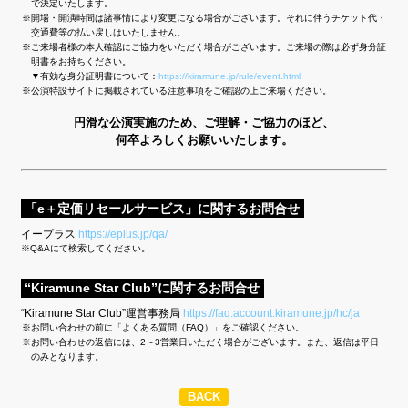
で決定いたします。
開場・開演時間は諸事情により変更になる場合がございます。それに伴うチケット代・
交通費等の払い戻しはいたしません。
ご来場者様の本人確認にご協力をいただく場合がございます。ご来場の際は必ず身分証
明書をお持ちください。
▼有効な身分証明書について：
https://kiramune.jp/rule/event.html
公演特設サイトに掲載されている注意事項をご確認の上ご来場ください。
円滑な公演実施のため、ご理解・ご協力のほど、
何卒よろしくお願いいたします。
「e＋定価リセールサービス」に関するお問合せ
イープラス
https://eplus.jp/qa/
※Q&Aにて検索してください。
“Kiramune Star Club”に関するお問合せ
“Kiramune Star Club”運営事務局
https://faq.account.kiramune.jp/hc/ja
お問い合わせの前に「よくある質問（FAQ）」をご確認ください。
お問い合わせの返信には、2～3営業日いただく場合がございます。また、返信は平日
のみとなります。
BACK