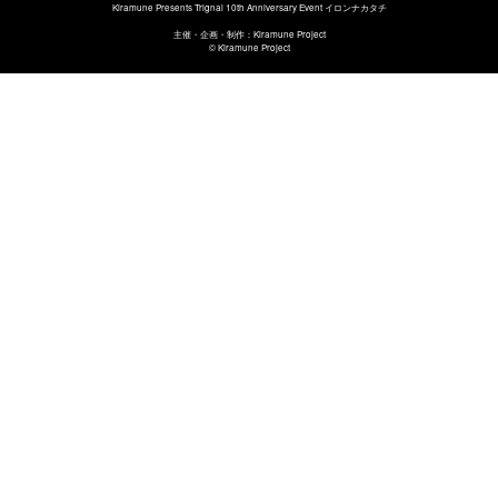
Kiramune Presents Trignal 10th Anniversary Event イロンナカタチ
主催・企画・制作：Kiramune Project
© Kiramune Project