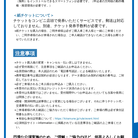
（無料）をインストールできるスマートフォンが必要です。（申込者の方同様の動作機
種・推奨環境が必要です。）
＜紙チケットについて＞
チケットをコンビニ店頭で発券いただくサービスです。郵送は対応
しておりません。別途、チケット発券手数料が必要です。
紙チケットを購入の場合、ご同伴者様は必ずご購入者ご本人様と一緒にご来場くださ
い。ご同伴者様のみが来場された場合は、ご本人確認ができないためご入場をお断りさ
せていただきます。
注意事項
チケット購入後の変更・キャンセル・払い戻しはできません。
必ず受付画面にて、注意事項をご確認の上お申込みください。
会員登録の際は、本人認証のため「電話番号認証」による確認をいたします。
携帯電話番号は通話契約が必須となります。データ通信のみ契約の端末の番号は、ご対
応しておりません。
必ずご来場されるご本人様がお申込み・ご購入ください。
本受付のお支払い方法はクレジットカード決済のみとなります。
本受付は先着順ではございません。受付期間中いつお申込みいただいても当落や座席に
は関係ございません。
開場・開演時間は諸事情により変更になる場合がございます。それに伴うチケット代・
交通費等の払い戻しはいたしません。
ご来場者様の本人確認にご協力をいただく場合がございます。ご来場の際は必ず身分証
明書をお持ちください。
▼有効な身分証明書について：
https://kiramune.jp/rule/event.html
公演特設サイト＜information＞に掲載されている注意事項をご確認の上ご来場くださ
い。
円滑な公演実施のため、ご理解・ご協力のほど、何卒よろしくお願