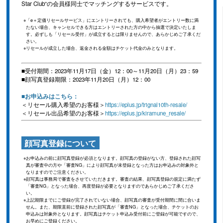
Star Club”の会員様同士でマッチングするサービスです。
「e＋定価リセールサービス」にエントリーされても、購入希望者がエントリー数に満
たない場合、キャンセルできる方はエントリーされた方の中から抽選で決定いたしま
す。必ずしも「リセール受付」が成立するとは限りませんので、あらかじめご了承くだ
さい。
リセールが成立した場合、返金される金額はチケット代金のみとなります。
■受付期間：2023年11月17日（金）12：00～11月20日（月）23：59
■顔写真登録期限：2023年11月20日（月）12：00
■お申込みはこちら：
＜リセール購入希望のお客様＞
https://eplus.jp/trignal10th-resale/
＜リセール出品希望のお客様＞
https://eplus.jp/kiramune_resale/
顔写真登録について
お申込みの前に顔写真登録が必須となります。顔写真の登録がない方、登録された顔写
真が審査中の方や「審査NG」により顔写真が未登録となった方はお申込みの対象外と
なりますのでご注意ください。
顔写真は事務局で審査をさせていただきます。審査の結果、顔写真登録の規定に満たず
「審査NG」となった場合、再度登録が必要となりますのであらかじめご了承くださ
い。
上記期限までにご登録が完了されていない場合、顔写真の審査が受付期間に間に合いま
せん。また、期限直前に登録された顔写真が「審査NG」となった場合、チケットのお
申込みは対象外となります。顔写真はチケット申込み受付前にご登録が可能ですので、
お早めにご登録ください。