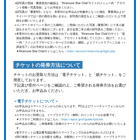
顔写真の登録・審査状況の確認は、“Kiramune Star Club”サイトのメニュー内「アカウ
ント情報＞写真登録」よりお手続きください。
顔写真が「審査NG」となり、本受付のお申込みが対象外となった場合、事務局および
テイパーズでは一切の責任を負いません。顔写真の規定をよくご確認いただいた上で登
録をお願いいたします。
コンサートやイベント等のご入場時に、ご登録いただいた写真（審査OK）にて本人確
認をさせていただく場合がございます。必ず会員ご本人様の顔写真をご登録ください。
本受付のために会員登録をご検討されている場合、“Kiramune Star Club”のサイト「新
規会員登録」より個人情報を登録し、アカウントを作成してください。続けて、メニュ
ー内「ファンクラブサービス＞サービスの加入・継続」よりファンクラブへご入会（＝
課金完了）のお手続きをお願いいたします。
▼Kiramune Star Clubサイトはこちら：
https://account.kiramune.jp/login.php
チケットの発券方法について
チケットのお受取り方法は「電子チケット」と「紙チケット」をご
用意しております。
下記及び受付ページをご確認の上、ご希望される発券方法をお選び
いただき、お申込みください。
＜電子チケットについて＞
お申込みはスマートフォンからのみとなります。PCおよびフィーチャーフォンからの
お申込みはできません。
スマチケのご利用には、イープラスアプリ（無料）のインストールが必要です。
▼スマチケご利用ガイドはこちら：
https://eplus.jp/sf/guide/spticket
お申込みの際は、ご来場者様ご自身のスマートフォンからのお申込みをお願いいたしま
す。
電子チケットは電話番号認証後のスマートフォンでのみお申込みいただけます。
同行者様へチケットを分配する際は、分配時にイープラス会員登録・イープラスアプリ