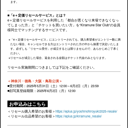
ます。
■「e＋定価リセールサービス」とは？
e＋定価リセールサービスを利用した「都合が悪くなり来場できなくなっ
てしまった方」と「チケットを買いたい方」を“Kiramune Star Club”の会員
様同士でマッチングするサービスです。
「e＋定価リセールサービス」にエントリーされても、購入希望者がエントリー数に満
たない場合、キャンセルできる方はエントリーされた方の中から抽選で決定いたしま
す。必ずしも「リセール受付」が成立するとは限りませんので、あらかじめご了承く
ださい。
リセールが成立した場合、返金される金額はチケット代金のみとなります。
リセール実施期間につきましては下記をご確認ください。
＜神奈川・徳島・大阪・鳥取公演＞
■受付期間：2025年5月31日（土）12:00～6月2日（月）23:59
■顔写真登録期限：2025年6月2日（月）12:00
お申込みはこちら
＜リセール購入希望のお客様＞
https://eplus.jp/yoshinohiroyuki2025-resale/
＜リセール出品希望のお客様＞
https://eplus.jp/kiramune_resale/