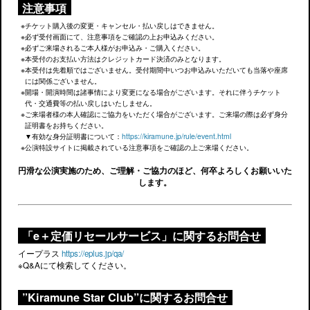
注意事項
チケット購入後の変更・キャンセル・払い戻しはできません。
必ず受付画面にて、注意事項をご確認の上お申込みください。
必ずご来場されるご本人様がお申込み・ご購入ください。
本受付のお支払い方法はクレジットカード決済のみとなります。
本受付は先着順ではございません。受付期間中いつお申込みいただいても当落や座席
には関係ございません。
開場・開演時間は諸事情により変更になる場合がございます。それに伴うチケット
代・交通費等の払い戻しはいたしません。
ご来場者様の本人確認にご協力をいただく場合がございます。ご来場の際は必ず身分
証明書をお持ちください。
▼有効な身分証明書について：
https://kiramune.jp/rule/event.html
公演特設サイトに掲載されている注意事項をご確認の上ご来場ください。
円滑な公演実施のため、ご理解・ご協力のほど、何卒よろしくお願いいた
します。
「e＋定価リセールサービス」に関するお問合せ
イープラス
https://eplus.jp/qa/
※Q&Aにて検索してください。
”Kiramune Star Club”に関するお問合せ