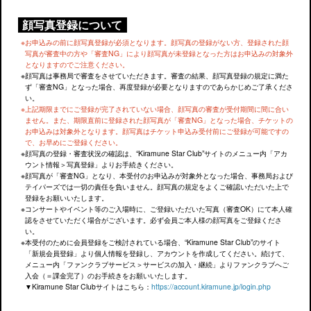
顔写真登録について
お申込みの前に顔写真登録が必須となります。顔写真の登録がない方、登録された顔
写真が審査中の方や「審査NG」により顔写真が未登録となった方はお申込みの対象外
となりますのでご注意ください。
顔写真は事務局で審査をさせていただきます。審査の結果、顔写真登録の規定に満た
ず「審査NG」となった場合、再度登録が必要となりますのであらかじめご了承くださ
い。
上記期限までにご登録が完了されていない場合、顔写真の審査が受付期間に間に合い
ません。また、期限直前に登録された顔写真が「審査NG」となった場合、チケットの
お申込みは対象外となります。顔写真はチケット申込み受付前にご登録が可能ですの
で、お早めにご登録ください。
顔写真の登録・審査状況の確認は、“Kiramune Star Club”サイトのメニュー内「アカ
ウント情報＞写真登録」よりお手続きください。
顔写真が「審査NG」となり、本受付のお申込みが対象外となった場合、事務局および
テイパーズでは一切の責任を負いません。顔写真の規定をよくご確認いただいた上で
登録をお願いいたします。
コンサートやイベント等のご入場時に、ご登録いただいた写真（審査OK）にて本人確
認をさせていただく場合がございます。必ず会員ご本人様の顔写真をご登録くださ
い。
本受付のために会員登録をご検討されている場合、“Kiramune Star Club”のサイト
「新規会員登録」より個人情報を登録し、アカウントを作成してください。続けて、
メニュー内「ファンクラブサービス＞サービスの加入・継続」よりファンクラブへご
入会（＝課金完了）のお手続きをお願いいたします。
▼Kiramune Star Clubサイトはこちら：
https://account.kiramune.jp/login.php