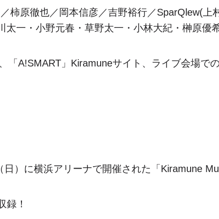
柿原徹也／岡本信彦／吉野裕行／SparQlew(
(市川太一・小野元春・草野太一・小林大紀・榊原優
E、「A!SMART」Kiramuneサイト、ライブ会場
）に横浜アリーナで開催された「Kiramune Music Fe
収録！