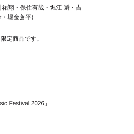
上村祐翔・保住有哉・堀江 瞬・吉
希・堀金蒼平)
での限定商品です。
stival 2026」