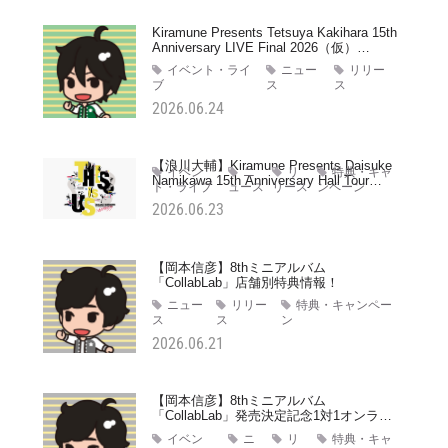
Kiramune Presents Tetsuya Kakihara 15th
Anniversary LIVE Final 2026（仮）
Kiramune Star Club先行のご案内
イベント・ライ
ニュー
リリー
ブ
ス
ス
2026.06.24
【浪川大輔】Kiramune Presents Daisuke
イベン
ニ
リ
特典・キャ
Namikawa 15th Anniversary Hall Tour
ト・ライブ
ュース
リース
ンペーン
THIS is US Blu-ray Disc 発売決定！
2026.06.23
【岡本信彦】8thミニアルバム
「CollabLab」店舗別特典情報！
ニュー
リリー
特典・キャンペー
ス
ス
ン
2026.06.21
【岡本信彦】8thミニアルバム
「CollabLab」発売決定記念1対1オンライ
ントーク会開催決定！ ※6/22更新
イベン
ニ
リ
特典・キャ