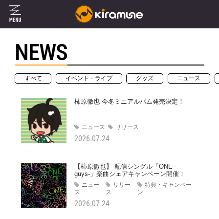
NEWS
すべて
イベント・ライブ
グッズ
ニュース
柿原徹也 今冬ミニアルバム発売決定！
ニュース
リリース
2026.07.24
【柿原徹也】 配信シングル「ONE -
guys-」楽曲シェアキャンペーン開催！
ニュー
リリー
特典・キャンペー
ス
ス
ン
2026.07.24