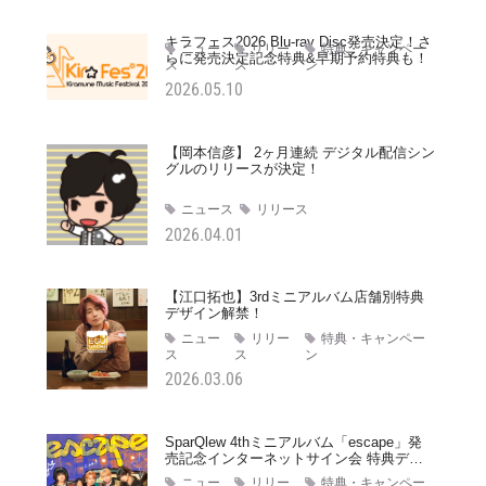
キラフェス2026 Blu-ray Disc発売決定！さ
ニュー
リリー
特典・キャンペー
らに発売決定記念特典&早期予約特典も！
ス
ス
ン
2026.05.10
【岡本信彦】 2ヶ月連続 デジタル配信シン
グルのリリースが決定！
ニュース
リリース
2026.04.01
【江口拓也】3rdミニアルバム店舗別特典
デザイン解禁！
ニュー
リリー
特典・キャンペー
ス
ス
ン
2026.03.06
SparQlew 4thミニアルバム「escape」発
売記念インターネットサイン会 特典デザ
イン解禁！
ニュー
リリー
特典・キャンペー