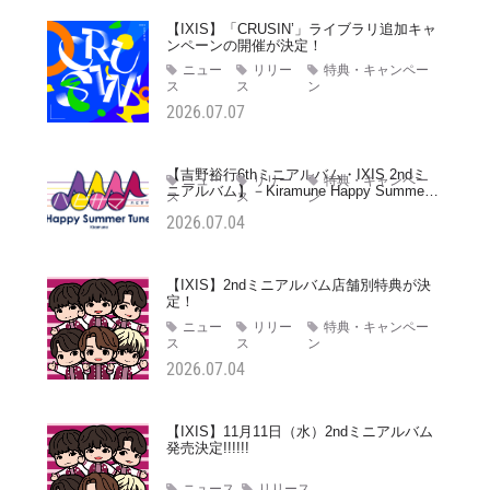
【IXIS】「CRUSIN’」ライブラリ追加キャ
ンペーンの開催が決定！
ニュー
リリー
特典・キャンペー
ス
ス
ン
2026.07.07
【吉野裕行6thミニアルバム・IXIS 2ndミ
ニュー
リリー
特典・キャンペー
ニアルバム】－Kiramune Happy Summer
ス
ス
ン
Tune－公演記念予約特典
2026.07.04
【IXIS】2ndミニアルバム店舗別特典が決
定！
ニュー
リリー
特典・キャンペー
ス
ス
ン
2026.07.04
【IXIS】11月11日（水）2ndミニアルバム
発売決定!!!!!!
ニュース
リリース