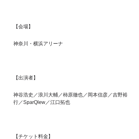
【会場】
神奈川・横浜アリーナ
【出演者】
神谷浩史／浪川大輔／柿原徹也／岡本信彦／吉野裕
行／SparQlew／江口拓也
【チケット料金】