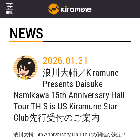
NEWS
2026.01.31
浪川大輔／Kiramune
Presents Daisuke
Namikawa 15th Anniversary Hall
Tour THIS is US Kiramune Star
Club先行受付のご案内
浪川大輔15th Anniversary Hall Tourの開催が決定！