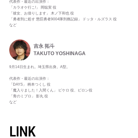
代表作・最近の出演作：
「カラオケ行こ!」 岡聡実 役
「彼女、お借りします」 木ノ下和也 役
「勇者刑に処す 懲罰勇者9004隊刑務記録」 ドッタ・ルズラス 役
など
吉永 拓斗
TAKUTO YOSHINAGA
9月14日生まれ。埼玉県出身。A型。
代表作・最近の出演作：
「DAYS」 柄本つくし 役
「魔入りました！入間くん」 ピケロ 役、ビロン役
「青のミブロ」 影丸 役
など
LINK