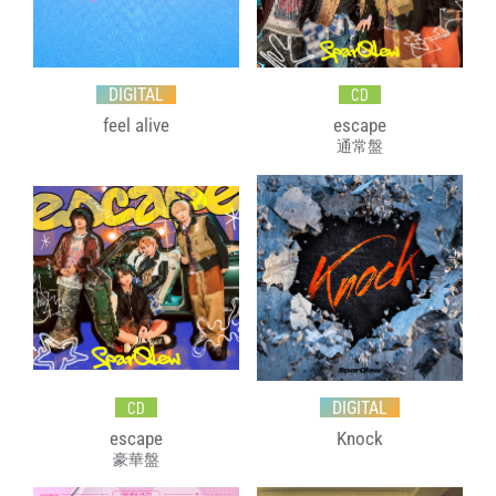
DIGITAL
CD
feel alive
escape
通常盤
DIGITAL
CD
escape
Knock
豪華盤