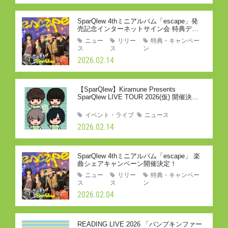
SparQlew 4thミニアルバム「escape」発
売記念インターネットサイン会 特典デザ
イン解禁！
ニュー
リリー
特典・キャンペー
ス
ス
ン
2026.02.14
【SparQlew】Kiramune Presents
SparQlew LIVE TOUR 2026(仮) 開催決定
とKiramune Star Club先行のご案内
イベント・ライブ
ニュース
2026.02.14
SparQlew 4thミニアルバム「escape」 楽
曲シェアキャンペーン開催決定！
ニュー
リリー
特典・キャンペー
ス
ス
ン
2026.02.04
READING LIVE 2026 「パンプキンファー