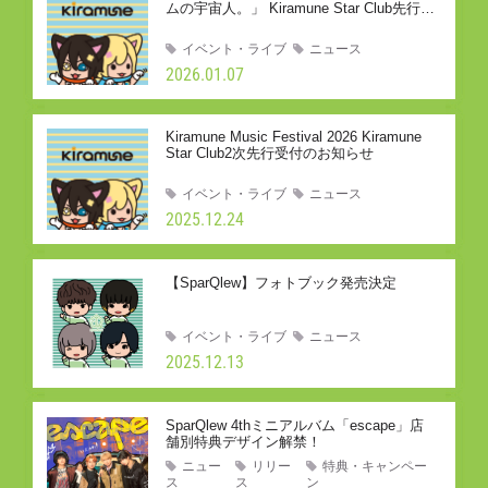
ムの宇宙人。」 Kiramune Star Club先行の
ご案内
イベント・ライブ
ニュース
2026.01.07
Kiramune Music Festival 2026 Kiramune
Star Club2次先行受付のお知らせ
イベント・ライブ
ニュース
2025.12.24
【SparQlew】フォトブック発売決定
イベント・ライブ
ニュース
2025.12.13
SparQlew 4thミニアルバム「escape」店
舗別特典デザイン解禁！
ニュー
リリー
特典・キャンペー
ス
ス
ン