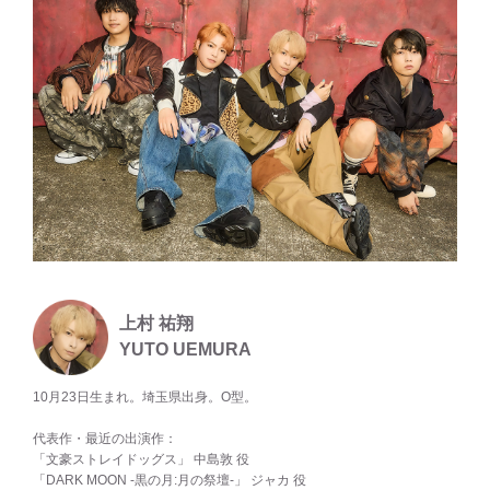
上村 祐翔
YUTO UEMURA
10月23日生まれ。埼玉県出身。O型。
代表作・最近の出演作：
「文豪ストレイドッグス」 中島敦 役
「DARK MOON -黒の月:月の祭壇-」 ジャカ 役