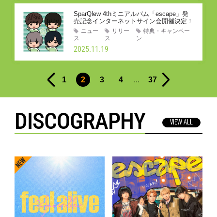
SparQlew 4thミニアルバム「escape」発
売記念インターネットサイン会開催決定！
ニュー
リリー
特典・キャンペー
ス
ス
ン
2025.11.19
...
1
2
3
4
37
DISCOGRAPHY
VIEW ALL