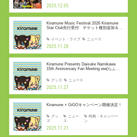
2025.12.05
Kiramune Music Festival 2026 Kiramune
Star Club先行受付 チケット種別追加＆期
間延長のお知らせ
イベント・ライブ
ニュース
2025.11.28
Kiramune Presents Daisuke Namikawa
15th Anniversary Fan Meeting ww(らふら
ふ）／Kiramune Fan Meeting in
TAKASAKIグッズ事後通販のお知らせ
グッズ
ニュース
2025.11.27
Kiramune × GiGOキャンペーン開催決定！
グッ
ニュー
特典・キャンペー
ズ
ス
ン
2025.11.21