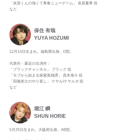
「灰原くんの強くて青春ニューゲーム」 灰原夏希 役
など
保住 有哉
YUYA HOZUMI
12月14日生まれ。福島県出身。O型。
代表作・最近の出演作：
「ブラックチャンネル」 ブラック 役
「モブから始まる探索英雄譚」 高木海斗 役
「回復術士のやり直し」 ケヤル/ケヤルガ 役
など
堀江 瞬
SHUN HORIE
5月25日生まれ。大阪府出身。AB型。