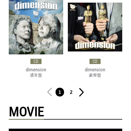
CD
CD
dimension
dimension
通常盤
豪華盤
1
2
MOVIE