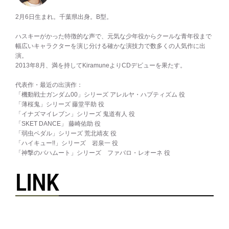
2月6日生まれ。千葉県出身。B型。
ハスキーがかった特徴的な声で、元気な少年役からクールな青年役まで
幅広いキャラクターを演じ分ける確かな演技力で数多くの人気作に出
演。
2013年8月、満を持してKiramuneよりCDデビューを果たす。
代表作・最近の出演作：
「機動戦士ガンダム00」シリーズ アレルヤ・ハプティズム 役
「薄桜鬼」シリーズ 藤堂平助 役
「イナズマイレブン」シリーズ 鬼道有人 役
「SKET DANCE」 藤崎佑助 役
「弱虫ペダル」シリーズ 荒北靖友 役
「ハイキュー!!」シリーズ 岩泉一 役
「神撃のバハムート」シリーズ ファバロ・レオーネ 役
LINK