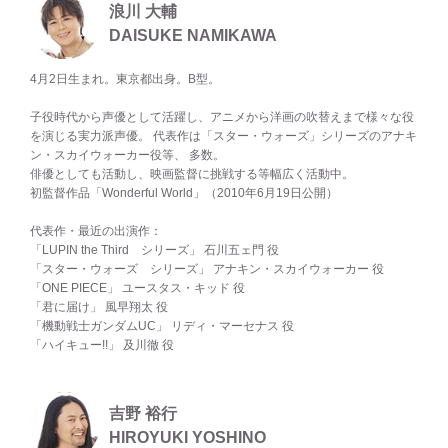
浪川 大輔
DAISUKE NAMIKAWA
4月2日生まれ。東京都出身。B型。
子役時代から声優として活躍し、アニメから洋画の吹替えまで様々な役
を演じる実力派声優。 代表作は「スター・ウォーズ」シリーズのアナキ
ン・スカイウォーカー役等、 多数。
俳優としても活動し、映画監督に挑戦する等幅広く活動中。
初監督作品「Wonderful World」（2010年6月19日公開）
代表作・最近の出演作：
「LUPIN the Third シリーズ」 石川五ェ門 役
「スター・ウォーズ シリーズ」 アナキン・スカイウォーカー 役
「ONE PIECE」 ユースタス・キッド 役
「君に届け」 風早翔太 役
「機動戦士ガンダムUC」 リディ・マーセナス 役
「ハイキュー!!」 及川徹 役
吉野 裕行
HIROYUKI YOSHINO