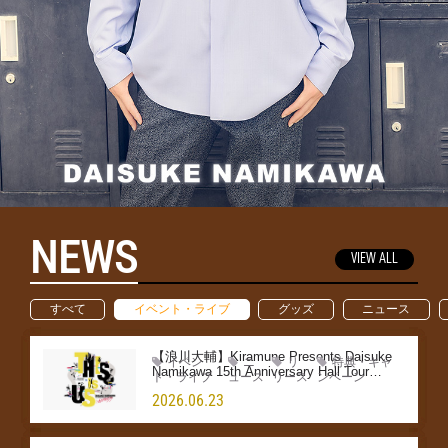
NEWS
VIEW ALL
すべて
イベント・ライブ
グッズ
ニュース
【浪川大輔】Kiramune Presents Daisuke
イベン
ニ
リ
特典・キャ
Namikawa 15th Anniversary Hall Tour
ト・ライブ
ュース
リース
ンペーン
THIS is US Blu-ray Disc 発売決定！
2026.06.23