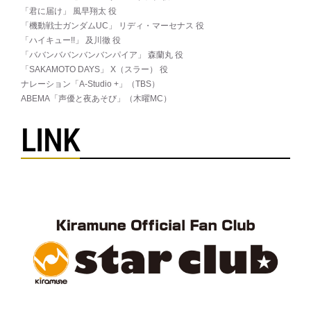
「君に届け」 風早翔太 役
「機動戦士ガンダムUC」 リディ・マーセナス 役
「ハイキュー!!」 及川徹 役
「ババンババンバンバンパイア」 森蘭丸 役
「SAKAMOTO DAYS」 X（スラー） 役
ナレーション「A-Studio +」（TBS）
ABEMA「声優と夜あそび」（木曜MC）
LINK