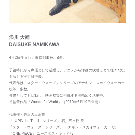
浪川 大輔
DAISUKE NAMIKAWA
4月2日生まれ。東京都出身。B型。
子役時代から声優として活躍し、アニメから洋画の吹替えまで様々な役
を演じる実力派声優。
代表作は「スター・ウォーズ」シリーズのアナキン・スカイウォーカー
役等、多数。
俳優としても活動し、映画監督に挑戦する等幅広く活動中。
初監督作品「Wonderful World」（2010年6月19日公開）
代表作・最近の出演作：
「LUPIN the Third シリーズ」 石川五ェ門 役
「スター・ウォーズ シリーズ」 アナキン・スカイウォーカー 役
「ONE PIECE」 ユースタス・キッド 役