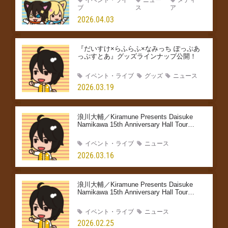
ブ
ス
ア
2026.04.03
『だいすけ×らふらふ×なみっち ぽっぷあ
っぷすとあ』グッズラインナップ公開！
イベント・ライブ
グッズ
ニュース
2026.03.19
浪川大輔／Kiramune Presents Daisuke
Namikawa 15th Anniversary Hall Tour
THIS is US プレオーダー先行受付のご案
内
イベント・ライブ
ニュース
2026.03.16
浪川大輔／Kiramune Presents Daisuke
Namikawa 15th Anniversary Hall Tour
THIS is US Kiramune Star Club2次先行受
付のご案内
イベント・ライブ
ニュース
2026.02.25