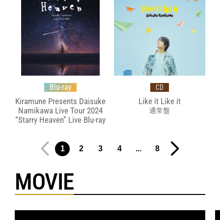
Blu-ray
CD
Kiramune Presents Daisuke
Like it Like it
Namikawa Live Tour 2024
通常盤
“Starry Heaven” Live Blu-ray
1
2
3
4
...
8
MOVIE