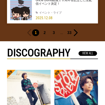
Uncle Bomb結成１０周年を記念した生配
信イベント決定！
イベント・ライブ
2025.12.08
...
1
2
3
33
DISCOGRAPHY
VIEW ALL