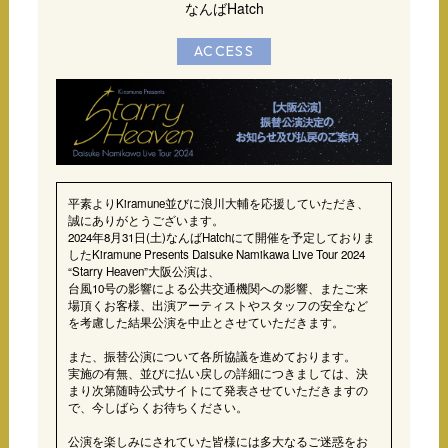
なんばHatch
ACCESS
平素よりKiramune並びに浪川大輔を応援していただき、
誠にありがとうございます。
2024年8月31日(土)なんばHatchにて開催を予定しておりま
したKiramune Presents Daisuke Namikawa Live Tour 2024
“Starry Heaven”大阪公演は、
台風10号の影響による公共交通機関への影響、またご来
場頂くお客様、出演アーティストやスタッフの安全など
を考慮した結果公演を中止とさせていただきます。
また、振替公演について各所協議を進めております。
実施の有無、並びに払い戻しの詳細につきましては、決
まり次第随時公式サイトにて発表させていただきますの
で、今しばらくお待ちください。
公演を楽しみにされていた皆様には多大なるご迷惑をお