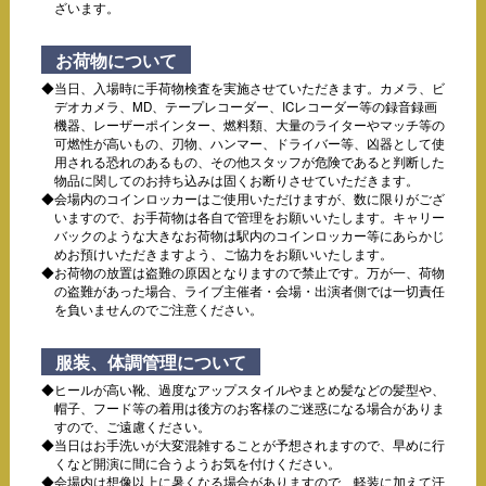
ざいます。
お荷物について
当日、入場時に手荷物検査を実施させていただきます。カメラ、ビ
デオカメラ、MD、テープレコーダー、ICレコーダー等の録音録画
機器、レーザーポインター、燃料類、大量のライターやマッチ等の
可燃性が高いもの、刃物、ハンマー、ドライバー等、凶器として使
用される恐れのあるもの、その他スタッフが危険であると判断した
物品に関してのお持ち込みは固くお断りさせていただきます。
会場内のコインロッカーはご使用いただけますが、数に限りがござ
いますので、お手荷物は各自で管理をお願いいたします。キャリー
バックのような大きなお荷物は駅内のコインロッカー等にあらかじ
めお預けいただきますよう、ご協力をお願いいたします。
お荷物の放置は盗難の原因となりますので禁止です。万が一、荷物
の盗難があった場合、ライブ主催者・会場・出演者側では一切責任
を負いませんのでご注意ください。
服装、体調管理について
ヒールが高い靴、過度なアップスタイルやまとめ髪などの髪型や、
帽子、フード等の着用は後方のお客様のご迷惑になる場合がありま
すので、ご遠慮ください。
当日はお手洗いが大変混雑することが予想されますので、早めに行
くなど開演に間に合うようお気を付けください。
会場内は想像以上に暑くなる場合がありますので、軽装に加えて汗