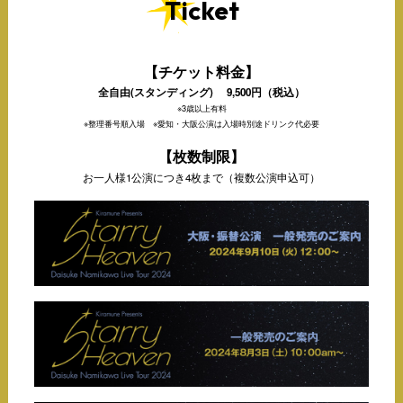
Ticket
【チケット料金】
全自由(スタンディング) 9,500円（税込）
※3歳以上有料
※整理番号順入場 ※愛知・大阪公演は入場時別途ドリンク代必要
【枚数制限】
お一人様1公演につき4枚まで（複数公演申込可）