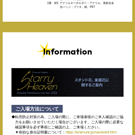
【素 材】アクリルキーホルダー：アクリル、亜鉛合金
缶バッジ：ブリキ、紙、PET
Information
ご入場方法について
転売防止対策の為、ご入場の際に、ご来場者様のご本人確認のご協
力をお願いさせていただく場合がございます。ご入場の際に必要な
確認事項を必ず事前にご確認の上、ご来場ください。
▼有効な身分証明書について：
https://kiramune.jp/rule/event.html