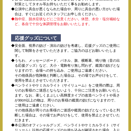
対策としてタオル等お持ちいただく事をお勧めします。
公演中に具合が悪くなられた場合や、周りに具合の悪い方がいた場
合は、すぐにお近くのスタッフにお申し出ください。
熱中症、脱水症状などにご注意ください。休憩、水分・塩分補給な
ど、各自で十分な体調管理をお願いいたします。
応援グッズについて
安全面、視界の妨げ・演出の妨げを考慮し、応援グッズのご使用に
関して制限をさせていただきます。ご協力のほどお願いいたしま
す。
うちわ、メッセージボード、パネル、旗、横断幕、鳴り物（音の出
る応援グッズ）など、大小・電飾有り無し問わず、鑑賞の妨げとな
りますので、会場への持ち込み、ご使用はご遠慮ください。
その他係員が危険物と判断した場合は、その場でお声がけをして、
使用を禁止とさせていただきます。
ペンライトやケミカルライト（サイリューム）をご使用の際は、周
りのお客様のご迷惑とならないよう、十分にご注意をお願いいたし
ます。なお、著しくまぶしい高輝度タイプの改造ペンライトや長さ
が30cm以上の物は、周りのお客様の鑑賞の妨げになりますので、
ご使用はご遠慮ください。
その他係員が周りのお客様のご迷惑や鑑賞の妨げとなっていると判
断した場合は、その場でお声がけをして、使用を禁止とさせていた
だきます。
本公演のオフィシャルグッズ、ペンライトやケミカルライト（サイ
リューム）以外の応援グッズのお持ち込みが確認された場合、入り