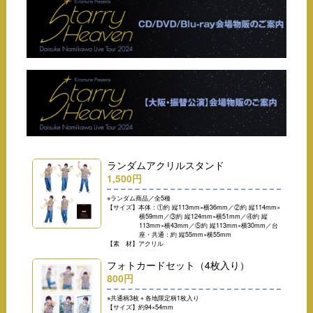
ランダムアクリルスタンド
1,500円
※ランダム商品／全5種
【サイズ】本体：①約 縦113mm×横36mm／②約 縦114mm×
横59mm／③約 縦124mm×横51mm／④約 縦
113mm×横43mm／⑤約 縦113mm×横30mm／台
座・共通：約 縦55mm×横55mm
【素 材】アクリル
フォトカードセット（4枚入り）
800円
※共通柄3枚＋各地限定柄1枚入り
【サイズ】約94×54mm