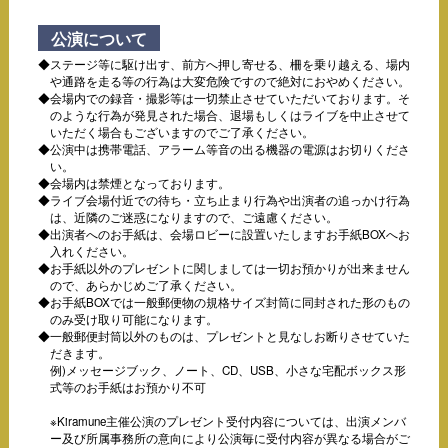
公演について
ステージ等に駆け出す、前方へ押し寄せる、柵を乗り越える、場内
や通路を走る等の行為は大変危険ですので絶対におやめください。
会場内での録音・撮影等は一切禁止させていただいております。そ
のような行為が発見された場合、退場もしくはライブを中止させて
いただく場合もございますのでご了承ください。
公演中は携帯電話、アラーム等音の出る機器の電源はお切りくださ
い。
会場内は禁煙となっております。
ライブ会場付近での待ち・立ち止まり行為や出演者の追っかけ行為
は、近隣のご迷惑になりますので、ご遠慮ください。
出演者へのお手紙は、会場ロビーに設置いたしますお手紙BOXへお
入れください。
お手紙以外のプレゼントに関しましては一切お預かりが出来ません
ので、あらかじめご了承ください。
お手紙BOXでは一般郵便物の規格サイズ封筒に同封された形のもの
のみ受け取り可能になります。
一般郵便封筒以外のものは、プレゼントと見なしお断りさせていた
だきます。
例)メッセージブック、ノート、CD、USB、小さな宅配ボックス形
式等のお手紙はお預かり不可
※Kiramune主催公演のプレゼント受付内容については、出演メンバ
ー及び所属事務所の意向により公演毎に受付内容が異なる場合がご